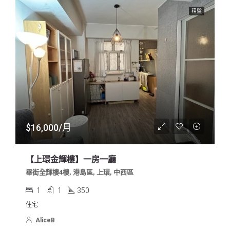
租盤
$16,000/月
【上環金輝樓】一房一廳
畢街全輝樓4樓, 港島區, 上環, 中西區
1
1
350
住宅
AliceB