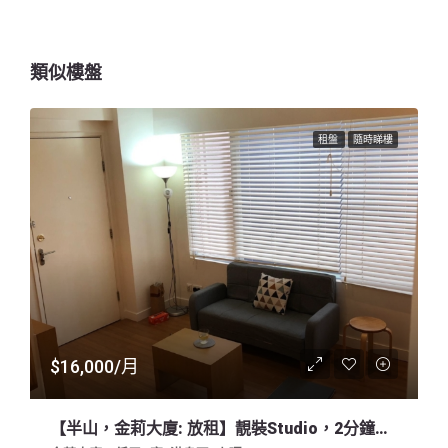
類似樓盤
租盤
隨時睇樓
$16,000/月
【半山，金莉大廈: 放租】靚裝Studio，2分鐘到半山扶手電梯