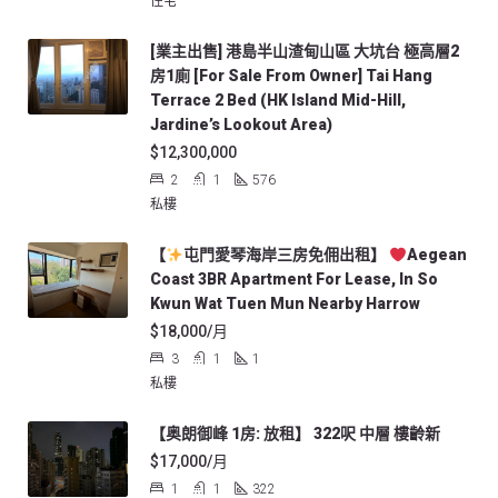
住宅
[業主出售] 港島半山渣甸山區 大坑台 極高層2
房1廁 [For Sale From Owner] Tai Hang
Terrace 2 Bed (HK Island Mid-Hill,
Jardine’s Lookout Area)
$12,300,000
2
1
576
私樓
【
屯門愛琴海岸三房免佣出租】
Aegean
Coast 3BR Apartment For Lease, In So
Kwun Wat Tuen Mun Nearby Harrow
$18,000/月
3
1
1
私樓
【奥朗御峰 1房: 放租】 322呎 中層 樓齡新
$17,000/月
1
1
322