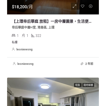
$18,200/月
【上環帝后華庭 放租】一房中層園景，生活便利，10分鐘到中環
帝后華庭中層H室, 港島區, 上環
1
1
322
私樓
leoniewong
leoniewong
2 年前
租盤
隨時睇樓