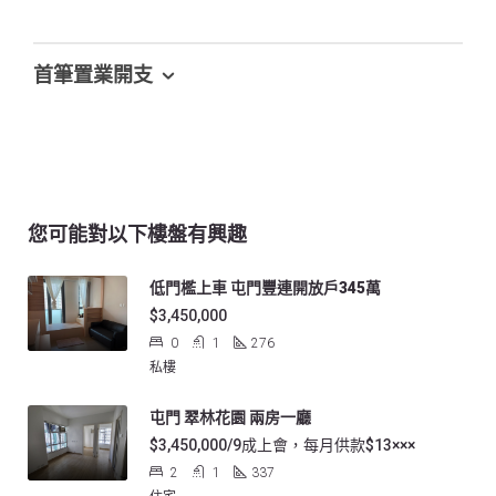
首筆置業開支
您可能對以下樓盤有興趣
低門檻上車 屯門豐連開放戶345萬
$3,450,000
0
1
276
私樓
屯門 翠林花園 兩房一廳
$3,450,000/9成上會，每月供款$13×××
2
1
337