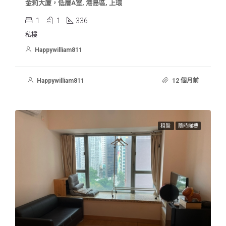
金莉大廈，低層A室, 港島區, 上環
1
1
336
私樓
Happywilliam811
Happywilliam811
12 個月前
租盤
隨時睇樓