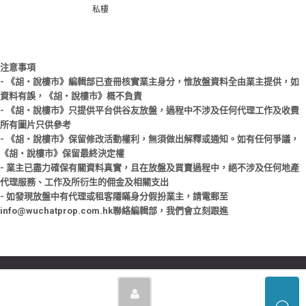
私樓
注意事項
- 《胡‧說樓市》編輯部已查冊核實業主身分，惟放盤資料全由業主提供，如
資料有誤，《胡‧說樓市》概不負責
- 《胡‧說樓市》只提供平台供谷友放盤，過程中不涉及任何代理工作及收費
所有圖片只供參考
- 《胡‧說樓市》保留修改活動權利，無須做出解釋或通知。如有任何爭議，
《胡‧說樓市》保留最終決定權
- 業主已盡力確保有關資料真實，且在放盤及買賣過程中，絕不涉及任何地產
代理服務、工作及所衍生的佣金及相關支出
- 如發現放盤中有代理或租客隱瞞身分假扮業主，請電郵至
info@wuchatprop.com.hk聯絡編輯部，我們會立刻跟進
© Copyright © 2026 胡‧說樓市 | Powered by 胡‧說樓市