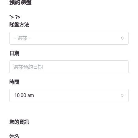
預約睇盤
"> ?>
睇盤方法
- 選擇 -
日期
時間
10:00 am
您的資訊
姓名