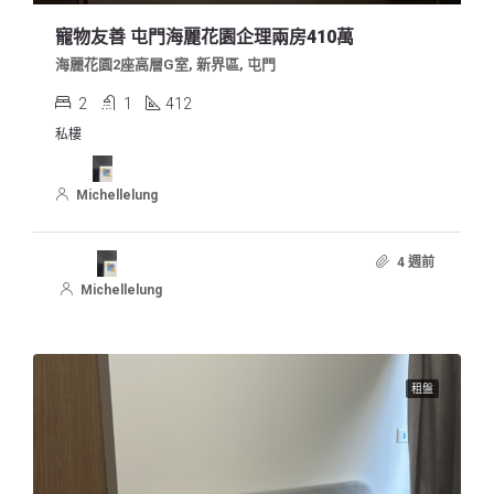
寵物友善 屯門海麗花園企理兩房410萬
海麗花園2座高層G室, 新界區, 屯門
2
1
412
私樓
Michellelung
4 週前
Michellelung
租盤