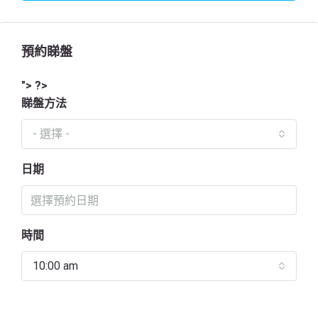
預約睇盤
"> ?>
睇盤方法
- 選擇 -
日期
時間
10:00 am