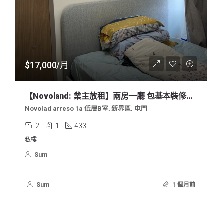
$17,000/月
【Novoland: 業主放租】兩房一廳 包基本裝修及傢俬
Novolad arreso 1a 低層B室, 新界區, 屯門
2
1
433
私樓
Sum
Sum
1 個月前