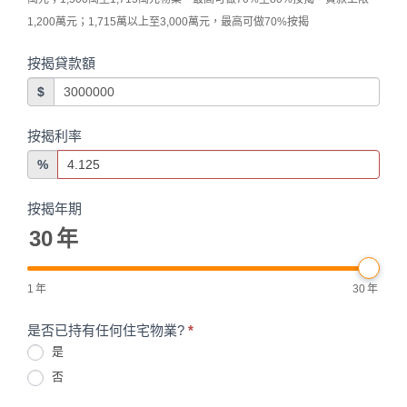
1,200萬元；1,715萬以上至3,000萬元，最高可做70%按揭
按揭貸款額
$
按揭利率
%
按揭年期
30
年
1
年
30
年
是否已持有任何住宅物業?
*
是
否