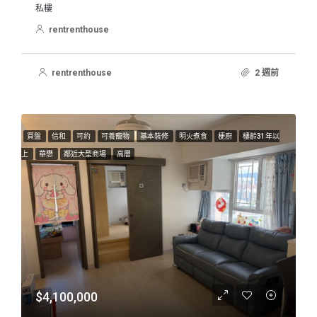
私樓
rentrenthouse
rentrenthouse
2 週前
買盤
信和
可約
可養寵物
基本裝修
明火煮食
梗廚
樓齡31年以
上
華懋
鄰近大型商場
高層
$4,100,000