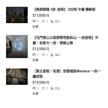
【奥朗御峰 1房: 放租】 322呎 中層 樓齡新
$17,000/月
1
1
322
私樓
【屯門青山公路掃管笏凱和山: 一房放租】中
層、全新大一房、翠綠山景
$12,500/月
1
1
384
私樓
［業主直租，免佣］啓德城區Monaco 一房一
廳招租
$19,500/月
1
1
326
私樓