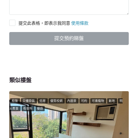
提交此表格，即表示我同意
使用條款
提交預約睇盤
類似樓盤
租盤
交樓原裝
低層
優質校網
內園景
可約
可養寵物
新地
明
火煮食
有會所
梗廚