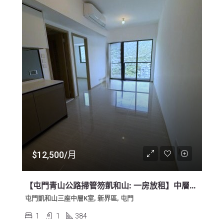
$12,500/月
【屯門青山公路掃管笏凱和山: 一房放租】中層、全新大一房、翠綠山景
屯門凱和山三座中層K室, 新界區, 屯門
1
1
384