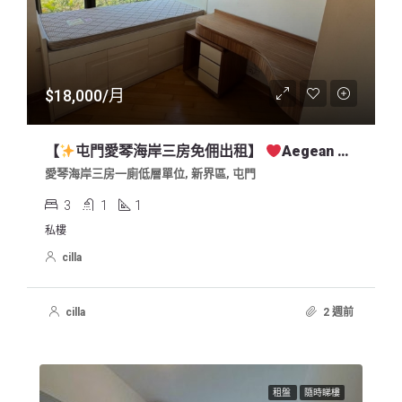
$18,000/月
【
屯門愛琴海岸三房免佣出租】
Aegean Coast 3BR Apartment For Lease, In So Kwun Wat Tuen Mun Nearby Harrow
愛琴海岸三房一廁低層單位, 新界區, 屯門
3
1
1
私樓
cilla
cilla
2 週前
租盤
隨時睇樓