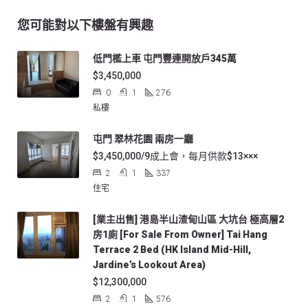
您可能對以下樓盤有興趣
低門檻上車 屯門豐連開放戶345萬
$3,450,000
0
1
276
私樓
屯門 翠林花園 兩房一廳
$3,450,000/9成上會，每月供款$13×××
2
1
337
住宅
[業主出售] 港島半山渣甸山區 大坑台 極高層2
房1廁 [For Sale From Owner] Tai Hang
Terrace 2 Bed (HK Island Mid-Hill,
Jardine’s Lookout Area)
$12,300,000
2
1
576