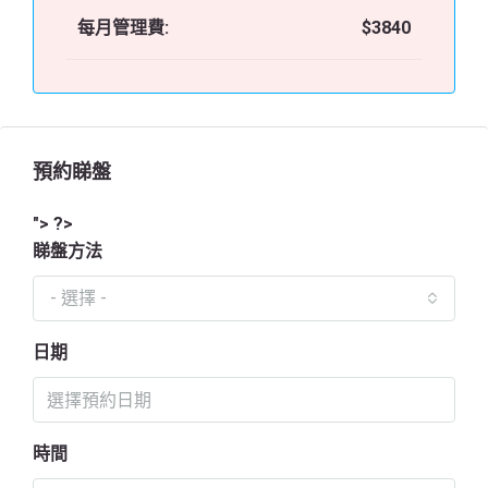
每月管理費:
$3840
預約睇盤
"> ?>
睇盤方法
- 選擇 -
日期
時間