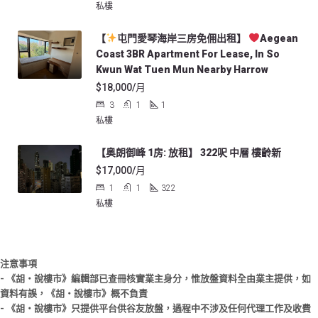
私樓
【
屯門愛琴海岸三房免佣出租】
Aegean
Coast 3BR Apartment For Lease, In So
Kwun Wat Tuen Mun Nearby Harrow
$18,000/月
3
1
1
私樓
【奥朗御峰 1房: 放租】 322呎 中層 樓齡新
$17,000/月
1
1
322
私樓
注意事項
- 《胡‧說樓市》編輯部已查冊核實業主身分，惟放盤資料全由業主提供，如
資料有誤，《胡‧說樓市》概不負責
- 《胡‧說樓市》只提供平台供谷友放盤，過程中不涉及任何代理工作及收費