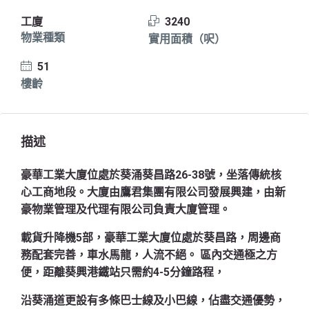
工廈
3240
物業種類
實用面積（呎）
51
樓齡
描述
豪華工業大廈位處於葵涌葵昌路26-38號，坐落傳統核
心工商地段。大廈由鷹君集團有限公司發展興建，由新
豪物業管理及代理有限公司負責大廈管理。
載貨升降機5部，豪華工業大廈位處於葵昌路，周邊商
務配套完善，車水馬龍，人流不絕。 區內交通極之方
便，距離葵興港鐵站只需約4-5分鐘路程，
沿葵涌道更設有多條巴士線及小巴線，佔盡交通優勢，