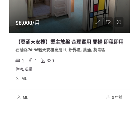
$8,000/月
【葵涌天安樓】業主放盤 企理實用 開揚 即租即用
石蔭路76-96號天安樓高層 H, 新界區, 葵涌, 葵青區
2
1
330
住宅, 私樓
ML
ML
3 年前