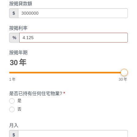
按揭貸款額
$
按揭利率
%
按揭年期
30
年
1
年
30
年
是否已持有任何住宅物業?
*
是
否
月入
$