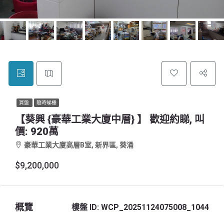
買盤
隨時睇樓
【葵興 {豪華工業大廈中層} 】 歡迎約睇, 叫
價: 920萬
豪華工業大廈高層B室, 新界區, 葵涌
$9,200,000
概覽
樓盤 ID:
WCP_20251124075008_1044