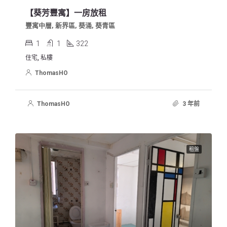
【葵芳豐寓】一房放租
豐寓中層, 新界區, 葵涌, 葵青區
1
1
322
住宅, 私樓
ThomasHO
ThomasHO
3 年前
租盤