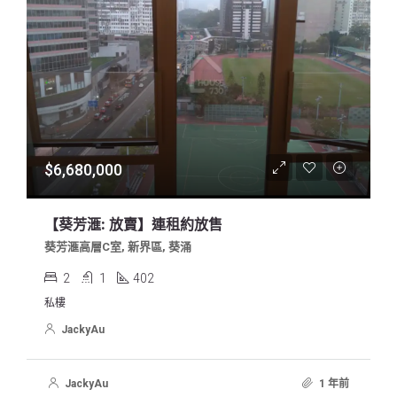
$6,680,000
【葵芳滙: 放賣】連租約放售
葵芳滙高層C室, 新界區, 葵涌
2
1
402
私樓
JackyAu
JackyAu
1 年前