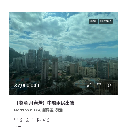
買盤
隨時睇樓
$7,000,000
【葵涌 月海灣】中層兩房出售
Horizon Place, 新界區, 葵涌
2
1
412