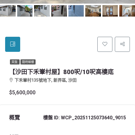
買盤
隨時睇樓
【沙田下禾輋村屋】800呎/10呎高樓底
下禾輋村135號地下, 新界區, 沙田
$5,600,000
概覽
樓盤 ID:
WCP_20251125073640_9015