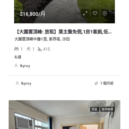
$16,800/月
【大圍雲頂峰: 放租】業主盤免佣,1房1套廁,低密度,可養寵物,傢電齊全
大圍雲頂峰中層C室, 新界區, 沙田
1
1
415
私樓
lkyroy
lkyroy
7 個月前
買盤
隨時睇樓