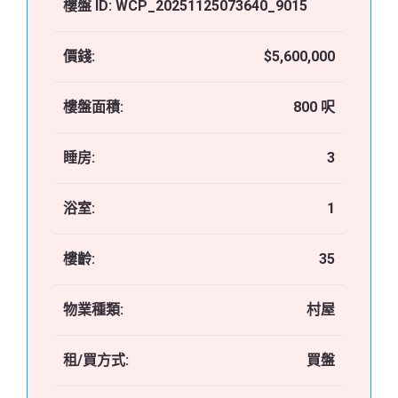
樓盤 ID:
WCP_20251125073640_9015
價錢:
$5,600,000
樓盤面積:
800 呎
睡房:
3
浴室:
1
樓齡:
35
物業種類:
村屋
租/買方式:
買盤