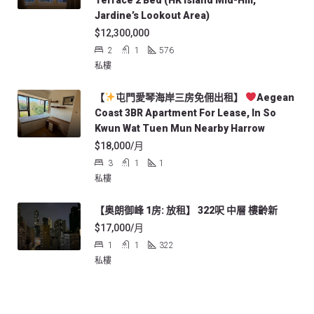
Terrace 2 Bed (HK Island Mid-Hill,
Jardine’s Lookout Area)
$12,300,000
2
1
576
私樓
【
屯門愛琴海岸三房免佣出租】
Aegean
Coast 3BR Apartment For Lease, In So
Kwun Wat Tuen Mun Nearby Harrow
$18,000/月
3
1
1
私樓
【奥朗御峰 1房: 放租】 322呎 中層 樓齡新
$17,000/月
1
1
322
私樓