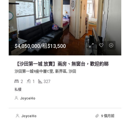
$4,050,000/租$13,500
【沙田第一城 放賣】兩房、無窗台，歡迎約睇
沙田第一城9座中層C室, 新界區, 沙田
2
1
327
私樓
JoyceHo
JoyceHo
9 個月前