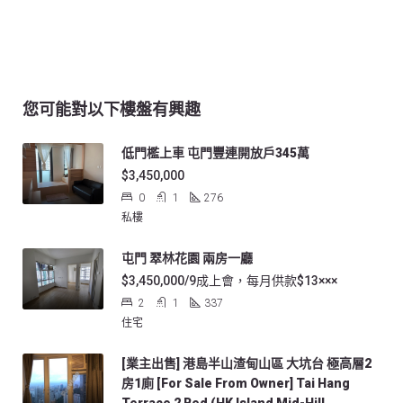
您可能對以下樓盤有興趣
低門檻上車 屯門豐連開放戶345萬
$3,450,000
0
1
276
私樓
屯門 翠林花園 兩房一廳
$3,450,000/9成上會，每月供款$13×××
2
1
337
住宅
[業主出售] 港島半山渣甸山區 大坑台 極高層2
房1廁 [For Sale From Owner] Tai Hang