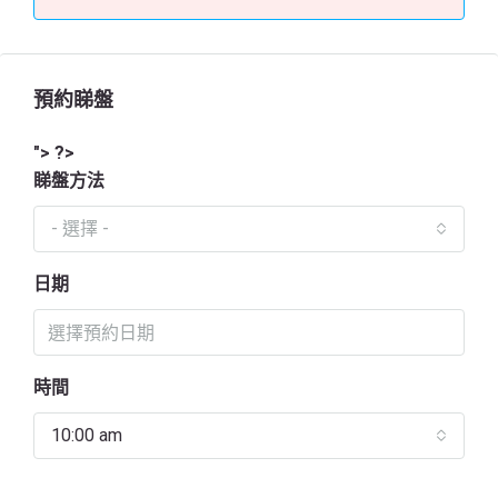
預約睇盤
"> ?>
睇盤方法
- 選擇 -
日期
時間
10:00 am