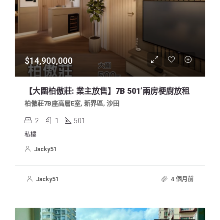
$14,900,000
【大圍柏傲莊: 業主放售】7B 501’兩房梗廚放租
柏傲莊7B座高層E室, 新界區, 沙田
2
1
501
私樓
Jacky51
Jacky51
4 個月前