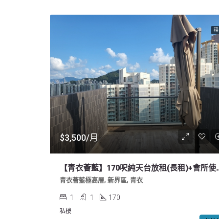
租
$3,500/月
【青衣薈藍】170呎純
青衣薈藍極高層, 新界區, 青衣
1
1
170
私樓