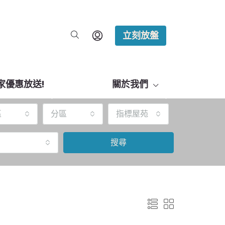
立刻放盤
家優惠放送!
關於我們
區
分區
指標屋苑
搜尋