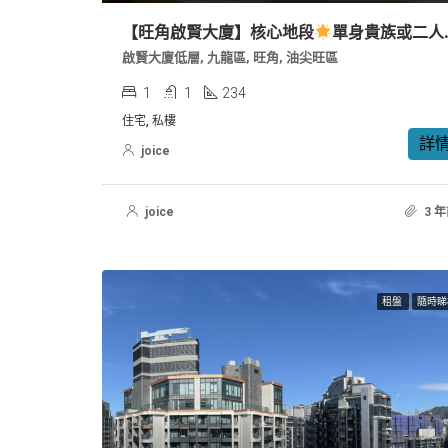
【旺角啟賢大廈】核心地段
單身貴族或二人家庭首選
啟賢大廈低層, 九龍區, 旺角, 油尖旺區
1
1
234
住宅, 私樓
詳
joice
joice
3 
租盤
隨時睇