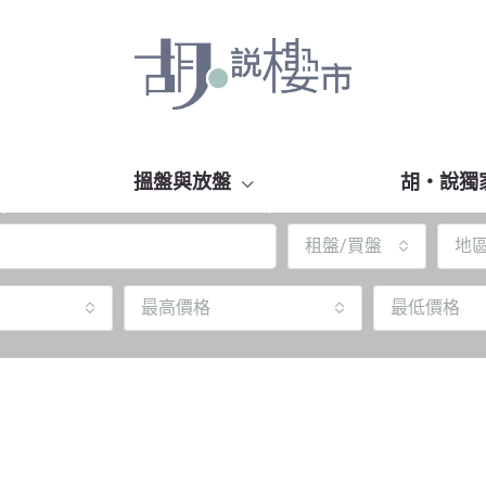
搵盤與放盤
胡‧說獨
租盤/買盤
地
最高價格
最低價格