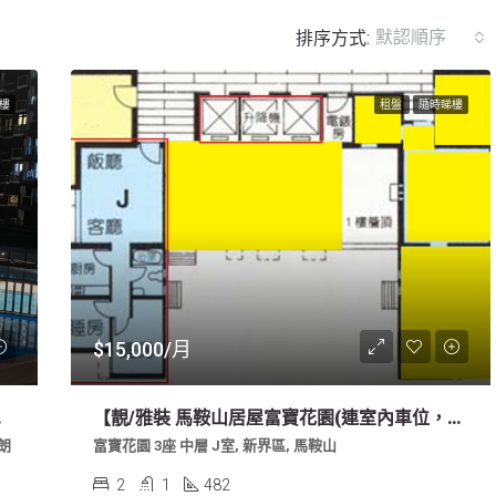
默認順序
排序方式:
樓
租盤
隨時睇樓
$15,000/月
放租 求好租客
【靚/雅裝 馬鞍山居屋富寶花園(連室內車位，另議)】2房1浴/廁放租: 十至三十分鐘 往/返中大/城大/理大; 配套齊全，四通八達
元朗
富寶花園 3座 中層 J室, 新界區, 馬鞍山
2
1
482