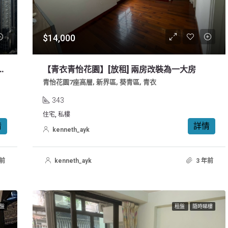
$14,000
手租盤 1房高層開揚河景，歡迎約睇 ( 業主放租 免佣 )
【青衣青怡花園】[放租] 兩房改裝為一大房
青怡花園7座高層, 新界區, 葵青區, 青衣
343
住宅, 私樓
情
詳情
kenneth_ayk
年前
kenneth_ayk
3 年前
盤
租盤
隨時睇樓