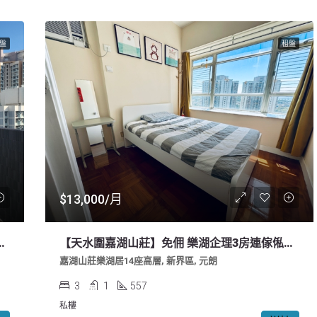
盤
租盤
$13,000/月
天台放租(長租)+會所使用權
【天水圍嘉湖山莊】免佣 樂湖企理3房連傢俬電器 極高層全公園景
嘉湖山莊樂湖居14座高層, 新界區, 元朗
3
1
557
私樓