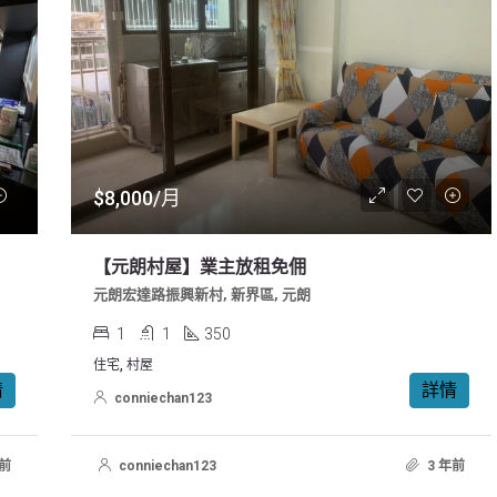
$8,000/月
【元朗村屋】業主放租免佣
元朗宏達路振興新村, 新界區, 元朗
1
1
350
住宅, 村屋
情
詳情
conniechan123
年前
conniechan123
3 年前