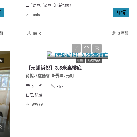
二手居屋／公屋（已補地價）
情
詳情
neilc
年前
neilc
3 年前
$10,500/月
樓
租盤
隨時睇樓
【元朗尚悅】3.5米高樓底
尚悅八座低層, 新界區, 元朗
2
1
357
住宅, 私樓
B9999