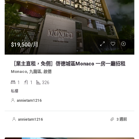
$19,500/月
［業主直租，免佣］啓德城區Monaco 一房一廳招租
Monaco, 九龍區, 啟德
1
1
326
私樓
annietam1216
annietam1216
3 週前