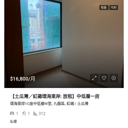
租盤
可約
$16,800/月
【土瓜灣／紅磡環海東岸: 放租】中低層一房
環海東岸1C座中低層M室, 九龍區, 紅磡 / 土瓜灣
1
1
312
私樓