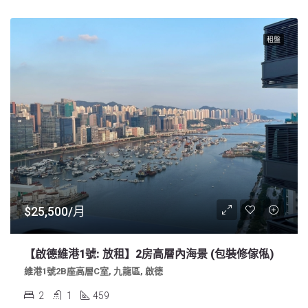
租盤
$25,500/月
【啟德維港1號: 放租】2房高層內海景 (包裝修傢俬)
維港1號2B座高層C室, 九龍區, 啟德
2
1
459