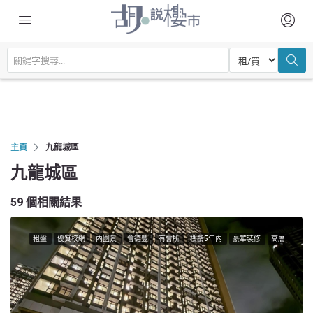
主頁
九龍城區
九龍城區
59 個相關結果
租盤
優質校網
內園景
會德豐
有會所
樓齡5年內
豪華裝修
高層