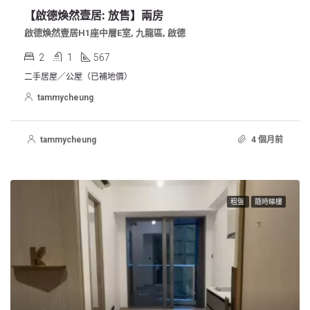
【啟德煥然壹居: 放售】兩房
啟德煥然壹居H1座中層E室, 九龍區, 啟德
2
1
567
二手居屋／公屋（已補地價）
tammycheung
tammycheung
4 個月前
租盤
隨時睇樓