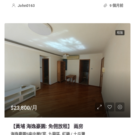
John0163
9 個月前
租盤
$23,800/月
【黃埔 海逸豪園: 免佣放租】 兩房
海逸豪園5座中層F室, 九龍區, 紅磡 / 土瓜灣