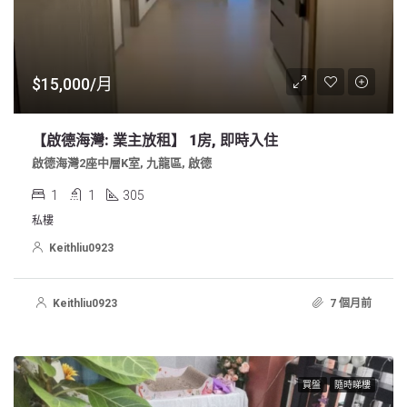
$15,000/月
【啟德海灣: 業主放租】 1房, 即時入住
啟德海灣2座中層K室, 九龍區, 啟德
1
1
305
私樓
Keithliu0923
Keithliu0923
7 個月前
買盤
隨時睇樓