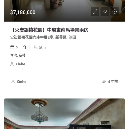
$7,180,000
【火炭銀禧花園】中層東南馬場景兩房
火炭銀禧花園六座中層E室, 新界區, 沙田
2
1
506
住宅, 私樓
Xiehe
Xiehe
4 年前