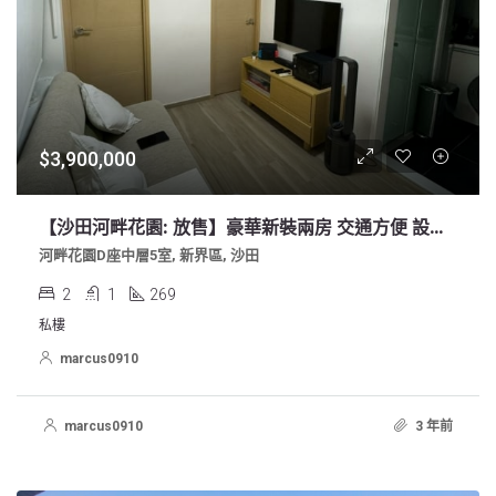
$3,900,000
【沙田河畔花園: 放售】豪華新裝兩房 交通方便 設施齊全
河畔花園D座中層5室, 新界區, 沙田
2
1
269
私樓
marcus0910
marcus0910
3 年前