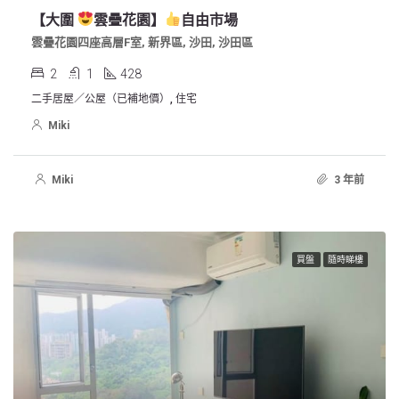
【大圍
雲疊花園】
自由市場
雲疊花園四座高層F室, 新界區, 沙田, 沙田區
2
1
428
二手居屋／公屋（已補地價）, 住宅
Miki
Miki
3 年前
買盤
隨時睇樓