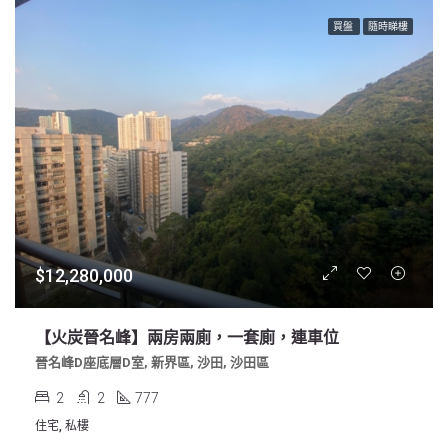
買盤
隨時睇樓
$12,280,000
【火炭晉名峰】兩房兩廁，一套廁，連車位
晉名峰D座底層D室, 新界區, 沙田, 沙田區
2
2
777
住宅, 私樓