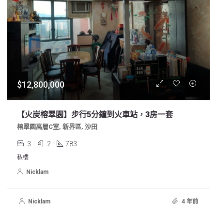
$12,800,000
【火炭榕翠園】步行5分鐘到火車站，3房一套
榕翠園高層C室, 新界區, 沙田
3
2
783
私樓
Nicklam
Nicklam
4 年前