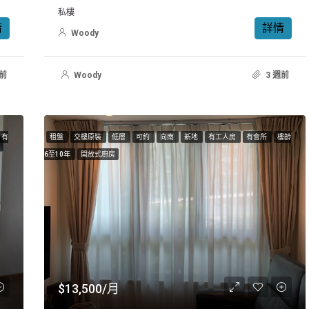
私樓
情
詳情
Woody
週前
Woody
3 週前
有
租盤
交樓原裝
低層
可約
向南
新地
有工人房
有會所
樓齡
6至10年
開放式廚房
$13,500/月