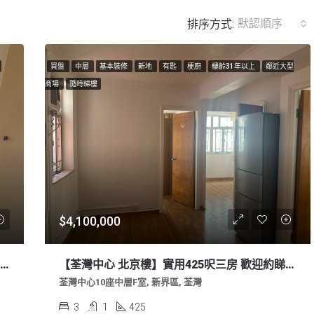
默認順序
排序方式:
買盤
中層
基本裝修
新地
有匙
梗廚
樓齡31年以上
鄰近大型
商場
隨時睇樓
$4,100,000
w
【荃灣中心 北京樓】實用425呎三房 歡迎約睇 叫價410萬
荃灣中心10座中層F室, 新界區, 荃灣
3
1
425