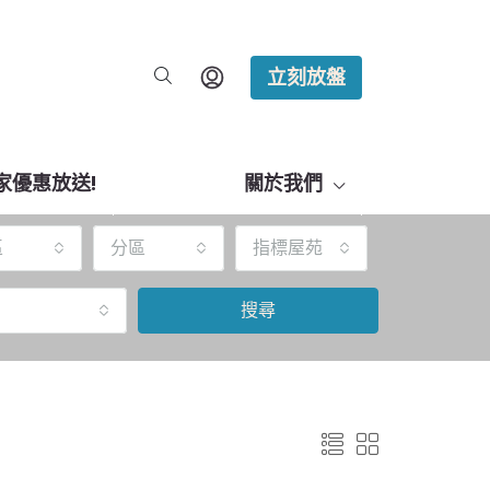
立刻放盤
家優惠放送!
關於我們
區
分區
指標屋苑
搜尋