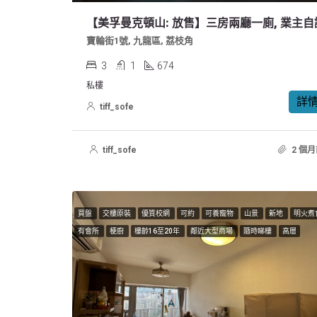
【美孚曼克頓山: 放售】三房兩廳一廁, 業主自
寶輪街1號, 九龍區, 荔枝角
3
1
674
私樓
詳
tiff_sofe
tiff_sofe
2 個月
買盤
交樓原裝
優質校網
可約
可養寵物
山景
新地
明火煮
有會所
梗廚
樓齡16至20年
鄰近大型商場
隨時睇樓
高層