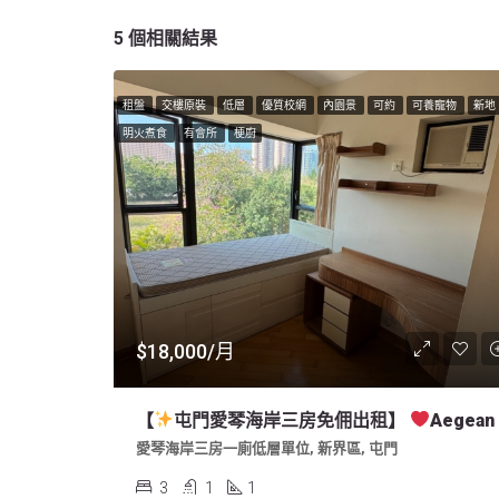
5 個相關結果
租盤
交樓原裝
低層
優質校網
內園景
可約
可養寵物
新地
明火煮食
有會所
梗廚
$18,000/月
【
屯門愛琴海岸三房免佣出租】
Aegean Coast 3BR Apartment For Lease, In So Kwun Wat Tuen Mun Nearby Harro
愛琴海岸三房一廁低層單位, 新界區, 屯門
3
1
1