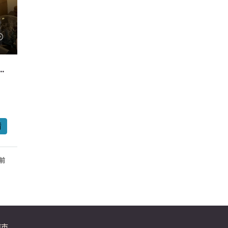
– 高層永久「獅子山」景、530實尺、2房2廳1厠
情
年前
樓市