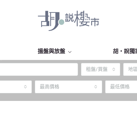
搵盤與放盤
胡‧說獨
租盤/買盤
地
最高價格
最低價格