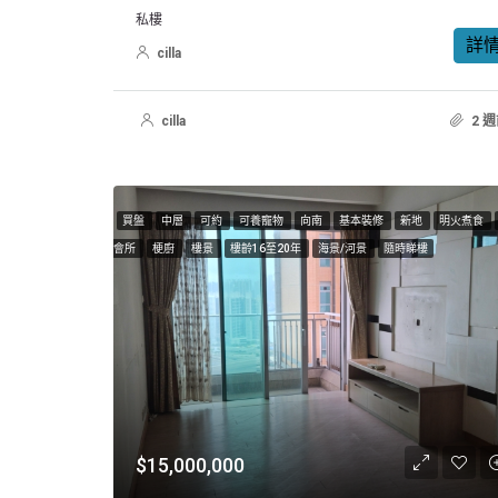
私樓
詳
cilla
cilla
2 
買盤
中層
可約
可養寵物
向南
基本裝修
新地
明火煮食
會所
梗廚
樓景
樓齡16至20年
海景/河景
隨時睇樓
$15,000,000