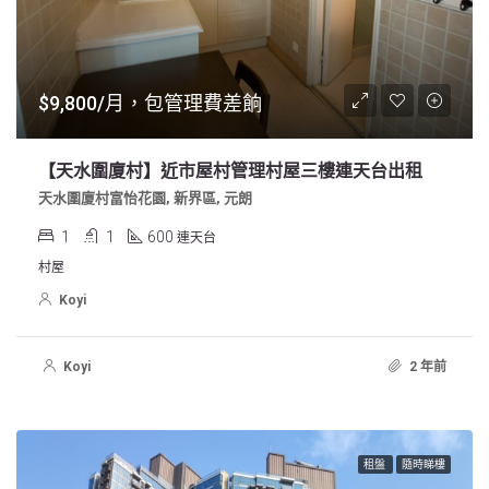
$9,800/月，包管理費差餉
【天水圍廈村】近市屋村管理村屋三樓連天台出租
天水圍廈村富怡花園, 新界區, 元朗
1
1
600
連天台
村屋
Koyi
Koyi
2 年前
租盤
隨時睇樓