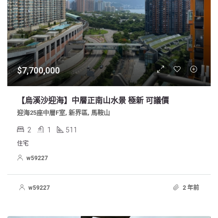
$7,700,000
【烏溪沙迎海】中層正南山水景 極新 可議價
迎海25座中層F室, 新界區, 馬鞍山
2
1
511
住宅
w59227
w59227
2 年前