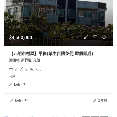
$4,500,000
【元朗市村屋】平售(業主自讓免佣,還價即成)
港頭村, 新界區, 元朗
3
2
700
村屋
kelvin71
kelvin71
2 年前