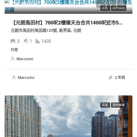
$16,800/月
租盤
隨時睇樓
【元朗馬田村】700呎2樓連天台合共1400呎近市5分鐘生活圈
元朗市馬田村馬田路123號, 新界區, 元朗
3
1
1400
村屋
Marcomc
Marcomc
2 年前
買盤
隨時睇樓