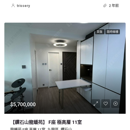
trissery
2 年前
買盤
隨時睇樓
$5,700,000
【鑽石山龍蟠苑】 F座 極高層 11室
龍蟠苑 F座 高層 11室, 九龍區, 鑽石山