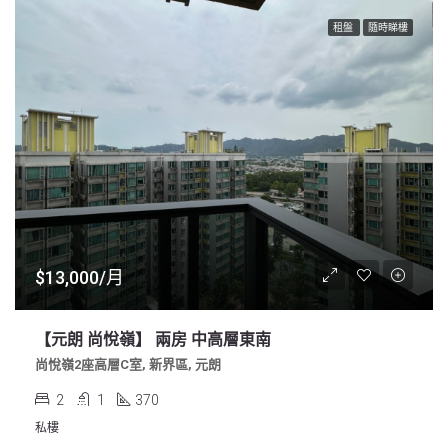
租盤
隨時睇樓
$13,000/月
【元朗 尚悅嶺】 兩房 中高層東南
尚悅嶺2座高層C室, 新界區, 元朗
2
1
370
私樓