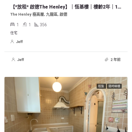
【*放租* 啟德The Henley】｜恆基樓｜樓齡2年｜1房開房廚
The Henley 極高層, 九龍區, 啟德
1
1
356
住宅
Jeff
Jeff
2 年前
租盤
隨時睇樓