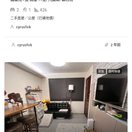
2
1
426
二手居屋／公屋（已補地價）
cyrusfok
cyrusfok
2 年前
買盤
隨時睇樓