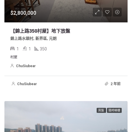
$2,800,000
【錦上路350村屋】地下放盤
錦上路水頭村, 新界區, 元朗
1
1
350
村屋
ChuSiubear
ChuSiubear
2 年前
買盤
隨時睇樓