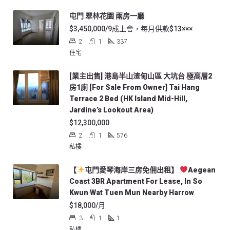
屯門 翠林花園 兩房一廳
$3,450,000/9成上會，每月供款$13×××
2
1
337
住宅
[業主出售] 港島半山渣甸山區 大坑台 極高層2
房1廁 [For Sale From Owner] Tai Hang
Terrace 2 Bed (HK Island Mid-Hill,
Jardine’s Lookout Area)
$12,300,000
2
1
576
私樓
【
屯門愛琴海岸三房免佣出租】
Aegean
Coast 3BR Apartment For Lease, In So
Kwun Wat Tuen Mun Nearby Harrow
$18,000/月
3
1
1
私樓