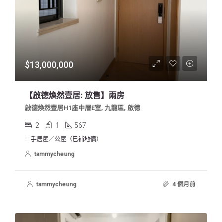
$13,000,000
【啟德煥然壹居: 放售】兩房
啟德煥然壹居H1座中層E室, 九龍區, 啟德
2
1
567
二手居屋／公屋（已補地價）
tammycheung
tammycheung
4 個月前