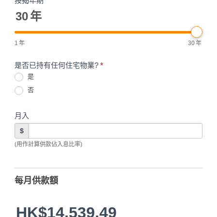
按揭年期
30
年
1
年
30
年
是否已持有任何住宅物業?
*
是
否
月入
$
(用作計算供款佔入息比率)
每月供款額
HK$14,539.49