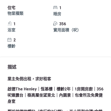
住宅
1
物業種類
睡房
1
356
浴室
實用面積（呎）
2
樓齡
描述
業主免佣出租，求好租客
啟德The Henley｜恆基樓｜樓齡2年｜1房開房廚｜356
呎連露台｜極高層坐望東北｜內園景｜包會所及免費健
身室