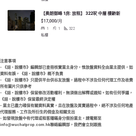
【奥朗御峰 1房: 放租】 322呎 中層 樓齡新
$17,000/月
1
1
322
私樓
注意事項
- 《胡‧說樓市》編輯部已查冊核實業主身分，惟放盤資料全由業主提供，如
資料有誤，《胡‧說樓市》概不負責
- 《胡‧說樓市》只提供平台供谷友放盤，過程中不涉及任何代理工作及收費
所有圖片只供參考
- 《胡‧說樓市》保留修改活動權利，無須做出解釋或通知。如有任何爭議，
《胡‧說樓市》保留最終決定權
- 業主已盡力確保有關資料真實，且在放盤及買賣過程中，絕不涉及任何地產
代理服務、工作及所衍生的佣金及相關支出
- 如發現放盤中有代理或租客隱瞞身分假扮業主，請電郵至
info@wuchatprop.com.hk聯絡編輯部，我們會立刻跟進