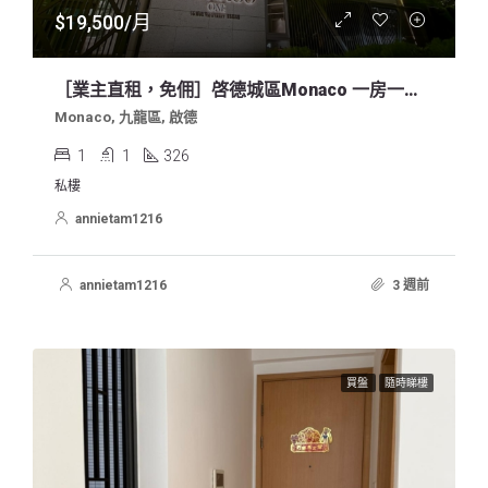
$19,500/月
［業主直租，免佣］啓德城區Monaco 一房一廳招租
Monaco, 九龍區, 啟德
1
1
326
私樓
annietam1216
annietam1216
3 週前
買盤
隨時睇樓