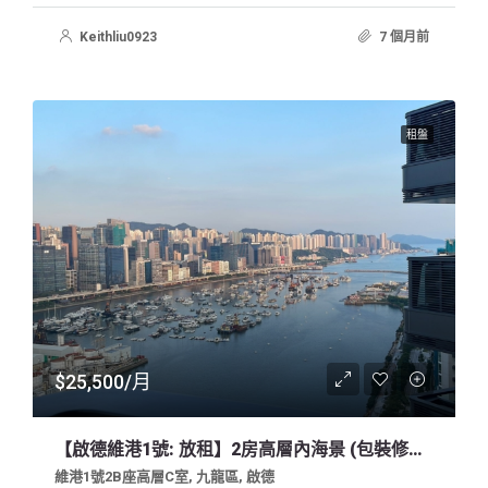
Keithliu0923
7 個月前
租盤
$25,500/月
【啟德維港1號: 放租】2房高層內海景 (包裝修傢俬)
維港1號2B座高層C室, 九龍區, 啟德