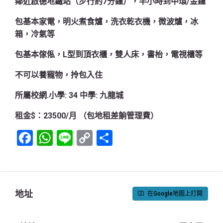
鄰近啟德地鐵站（步行約7分鐘），半小時到中環/金鐘
包基本家電，明火煮食爐，洗衣乾衣機，微波爐，冰
箱，冷氣等
包基本傢俬，L型到頂衣櫃，雙人床，書枱，電視櫃等
不可以養寵物，拎包入住
所屬校網.小學: 34 中學: 九龍城
租金$：23500/月 （包地租差餉管理費）
Facebook
WhatsApp
Line
Copy
Share
Link
地址
在Google地圖上打開