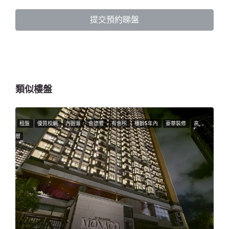
提交預約睇盤
類似樓盤
租盤
優質校網
內園景
會德豐
有會所
樓齡5年內
豪華裝修
高
層