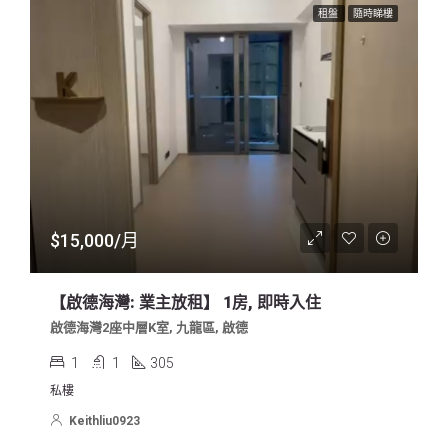
租盤
隨時睇樓
$15,000/月
【啟德海灣: 業主放租】 1房, 即時入住
啟德海灣2座中層K室, 九龍區, 啟德
1
1
305
私樓
Keithliu0923