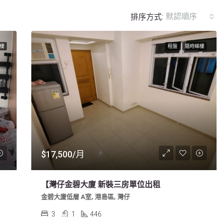
默認順序
排序方式:
樓
租盤
隨時睇樓
$17,500/月
鏡房)
【灣仔金碧大廈 新裝三房單位出租
金碧大廈低層 A室, 港島區, 灣仔
3
1
446