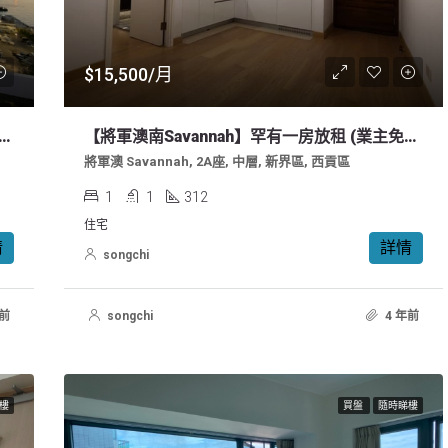
$15,500/月
上蓋 匯璽】 極罕有 全海景 一房 叫價 1000萬
【將軍澳南Savannah】罕有一房放租 (業主免佣)
將軍澳 Savannah, 2A座, 中層, 新界區, 西貢區
1
1
312
住宅
情
詳情
songchi
年前
songchi
4 年前
樓
買盤
隨時睇樓