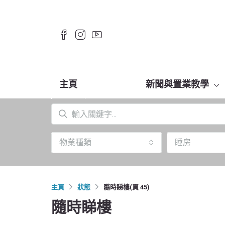
主頁
新聞與置業教學
物業種類
睡房
主頁
狀態
隨時睇樓
(頁 45)
隨時睇樓