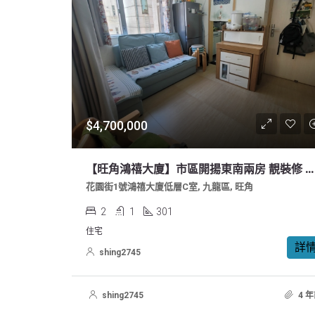
$4,700,000
【旺角鴻禧大廈】市區開揚東南兩房 靚裝修 衣食住行最方便
花園街1號鴻禧大廈低層C室, 九龍區, 旺角
2
1
301
住宅
詳
shing2745
shing2745
4 