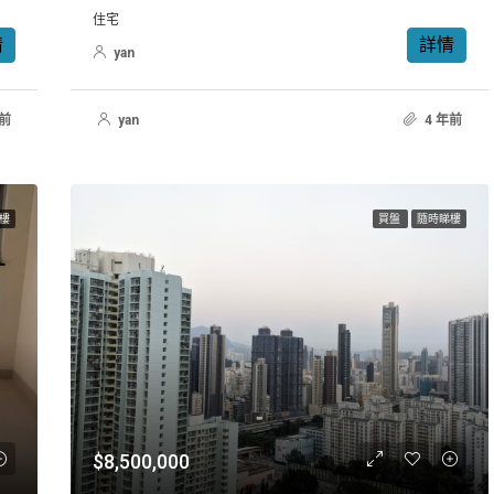
住宅
情
詳情
yan
年前
yan
4 年前
樓
買盤
隨時睇樓
$8,500,000