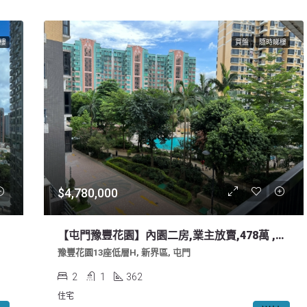
樓
買盤
隨時睇樓
$4,780,000
【屯門豫豐花園】內園二房,業主放賣,478萬 ,梗廚，光廁,可寵物
豫豐花園13座低層H, 新界區, 屯門
2
1
362
住宅