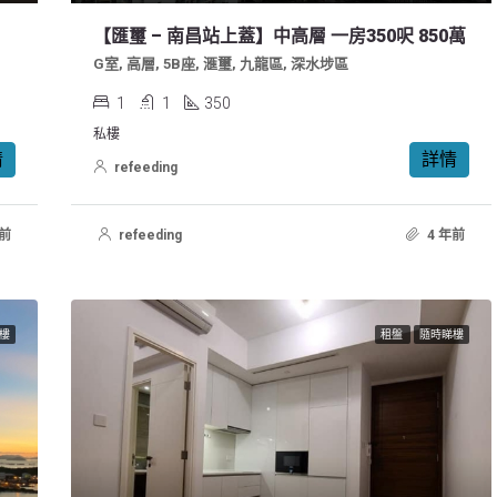
適合家庭
【匯璽 – 南昌站上蓋】中高層 一房350呎 850萬
G室, 高層, 5B座, 滙璽, 九龍區, 深水埗區
1
1
350
私樓
情
詳情
refeeding
年前
refeeding
4 年前
樓
租盤
隨時睇樓