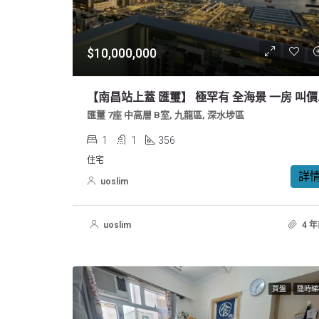
$10,000,000
【南昌站
匯璽 7座 中高層 B室, 九龍區, 深水埗區
1
1
356
住宅
詳
uoslim
uoslim
4 
買盤
隨時睇