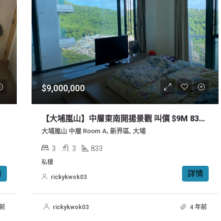
$9,000,000
【大埔嵐山】中層東南開揚景觀 叫價 $9M 833尺
大埔嵐山 中層 Room A, 新界區, 大埔
3
3
833
私樓
情
詳情
rickykwok03
年前
rickykwok03
4 年前