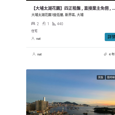
【大埔太湖花園】四正租盤 , 直接業主免佣 , 太和站旁邊, 設有會所泳池及多個體育設施, 
大埔太湖花園7座低層, 新界區, 大埔
2
1
440
住宅
詳
nat
nat
4 
買盤
隨時睇