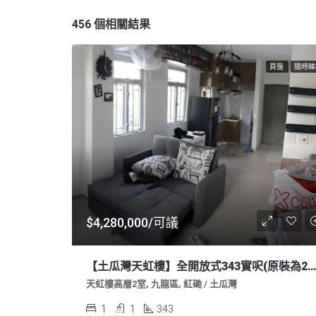
456 個相關結果
買盤
隨時睇
$4,280,000/可議
【土瓜灣天虹樓】全開放式343實呎(原裝為2房眼
天虹樓高層2室, 九龍區, 紅磡 / 土瓜灣
1
1
343