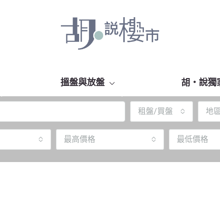
搵盤與放盤
胡‧說獨
租盤/買盤
地
最高價格
最低價格