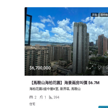
買盤
隨時睇
$6,700,000
【馬鞍山海柏花園】海景兩房叫價 $6.7M
海柏花園2座中層B室, 新界區, 馬鞍山
2
1
394
住宅