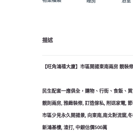
物業種類
睡房
浴室
描述
【旺角鴻禧大廈】市區開揚東南兩房 靚裝修
民生配套一應俱全，購物、行街、食飯、買
靚則兩房, 雅緻裝修, 訂造傢私, 附送家電,
市區少見永久開揚景, 向東南,南北對流窗,
新鴻基樓, 渣打, 中銀估價500萬