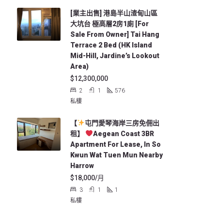
[業主出售] 港島半山渣甸山區
大坑台 極高層2房1廁 [For
Sale From Owner] Tai Hang
Terrace 2 Bed (HK Island
Mid-Hill, Jardine’s Lookout
Area)
$12,300,000
2
1
576
私樓
【
屯門愛琴海岸三房免佣出
租】
Aegean Coast 3BR
Apartment For Lease, In So
Kwun Wat Tuen Mun Nearby
Harrow
$18,000/月
3
1
1
私樓