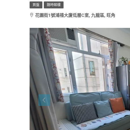
買盤
隨時睇樓
花園街1號鴻禧大廈低層C室, 九龍區, 旺角