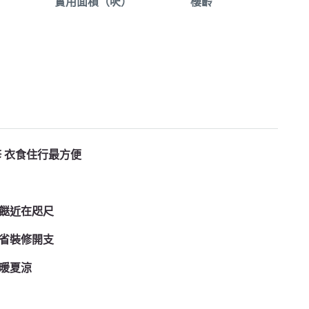
實用面積（呎）
樓齡
 衣食住行最方便
餸近在咫尺
 節省裝修開支
冬暖夏涼