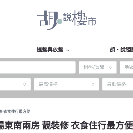
搵盤與放盤
胡‧說獨
租盤/買盤
地
最高價格
最低價格
修 衣食住行最方便
東南兩房 靚裝修 衣食住行最方便