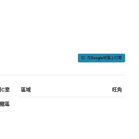
在Google地圖上打開
層C室
區域
旺角
龍區