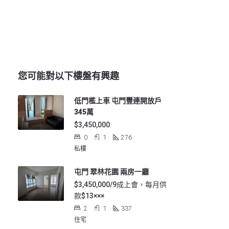
您可能對以下樓盤有興趣
低門檻上車 屯門豐連開放戶
345萬
$3,450,000
0
1
276
私樓
屯門 翠林花園 兩房一廳
$3,450,000/9成上會，每月供
款$13×××
2
1
337
住宅