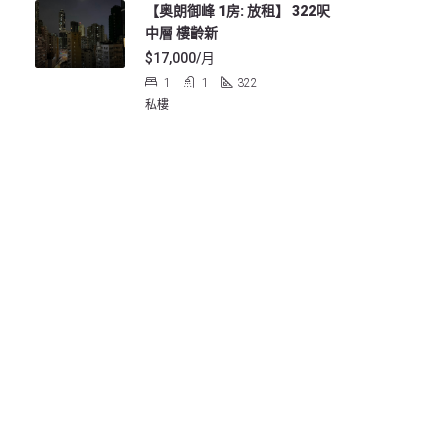
【奥朗御峰 1房: 放租】 322呎
中層 樓齡新
$17,000/月
1
1
322
私樓