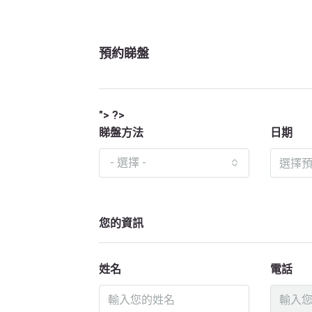
預約睇盤
"> ?>
睇盤方法
日期
- 選擇 -
您的資訊
姓名
電話