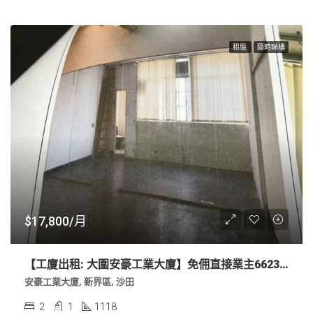
租盤
隨時睇樓
$17,800/月
【工廈出租: 大圍安豪工業大廈】免佣直接業主66232389
安豪工業大廈, 新界區, 沙田
2
1
1118