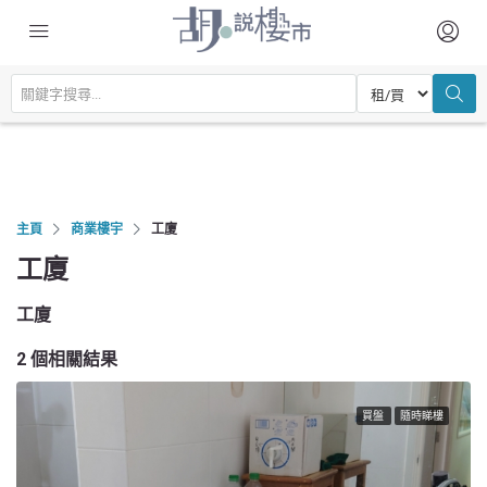
主頁
商業樓宇
工廈
工廈
工廈
2 個相關結果
買盤
隨時睇樓