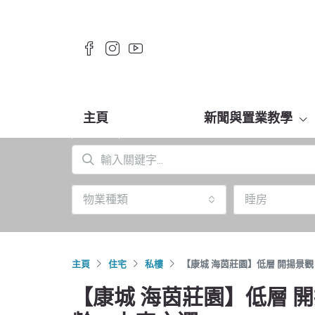
主頁
新聞與置業教學
物業種類
睡房
主頁
住宅
私樓
【康城 海茵莊園】低層 開揚景
【康城 海茵莊園】低層 