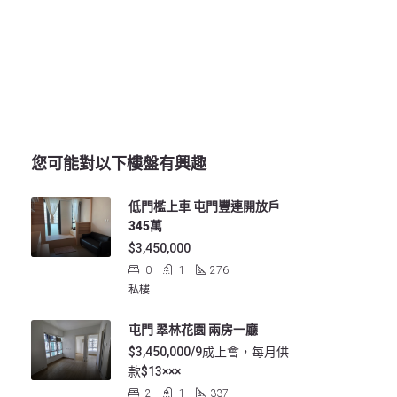
您可能對以下樓盤有興趣
低門檻上車 屯門豐連開放戶
345萬
$3,450,000
0
1
276
私樓
屯門 翠林花園 兩房一廳
$3,450,000/9成上會，每月供
款$13×××
2
1
337