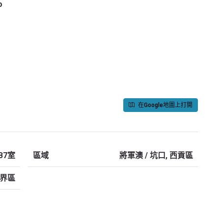
o
在Google地圖上打開
B7室
區域
將軍澳 / 坑口, 西貢區
界區