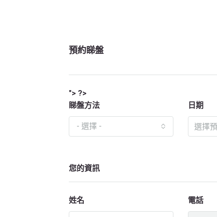
預約睇盤
"> ?>
睇盤方法
日期
- 選擇 -
您的資訊
姓名
電話