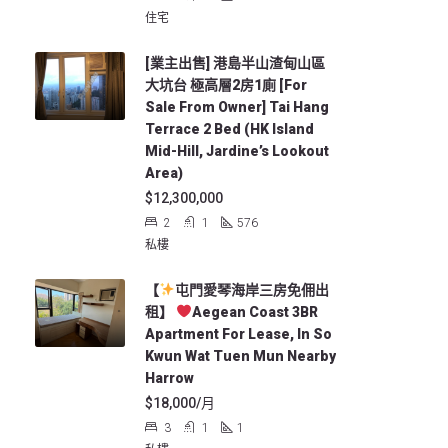
住宅
[業主出售] 港島半山渣甸山區
大坑台 極高層2房1廁 [For
Sale From Owner] Tai Hang
Terrace 2 Bed (HK Island
Mid-Hill, Jardine’s Lookout
Area)
$12,300,000
2
1
576
私樓
【
屯門愛琴海岸三房免佣出
租】
Aegean Coast 3BR
Apartment For Lease, In So
Kwun Wat Tuen Mun Nearby
Harrow
$18,000/月
3
1
1