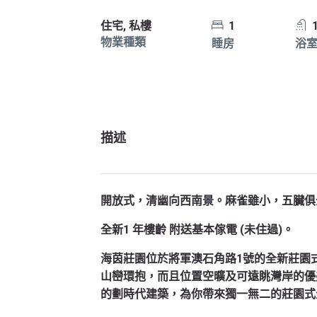
住宅, 私樓
1
物業種類
睡房
浴
描述
開放式，清幽向西南景。麻雀雖小，五臟俱
全新1 年樓齡 附送基本傢電 (未住過)。
海茵莊園位於將軍澳石角路1號的全新莊園
山巒環抱，而且位置空曠及可遠眺灣岸的優美
的劃時代建築，為你帶來獨一無二的莊園式