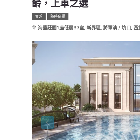
齡，上車之選
買盤
隨時睇樓
海茵莊園1座低層B7室, 新界區, 將軍澳 / 坑口, 