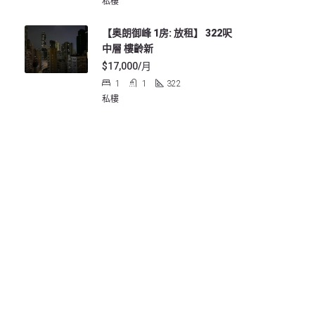
私樓
【奥朗御峰 1房: 放租】 322呎
中層 樓齡新
$17,000/月
1
1
322
私樓