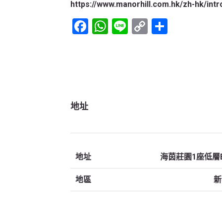
https://www.manorhill.com.hk/zh-hk/intr
Facebook
WhatsApp
Line
Copy
Share
Link
地址
地址
海茵莊園1座低層
地區
新