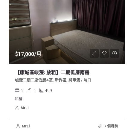
$17,000/月
【康城區峻瀅: 放租】二期低層兩房
峻瀅二期二座低層A室, 新界區, 將軍澳 / 坑口
2
1
499
私樓
MrLi
MrLi
7 個月前