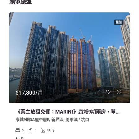
類似樓盤
租盤
$17,800/月
《業主放租免佣：MARINI》康城9期兩房，單邊有露台，中層內園，明廁有窗，不能養寵物，求好租客
康城9期3A座中層E, 新界區, 將軍澳 / 坑口
2
1
495