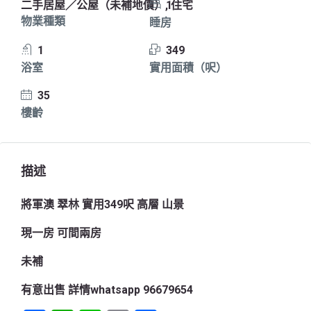
二手居屋／公屋（未補地價）, 住宅
1
物業種類
睡房
1
349
浴室
實用面積（呎）
35
樓齡
描述
將軍澳
翠林
實用
349
呎
高層
山景
現一房
可間兩房
未補
有意出售
詳情
whatsapp 96679654