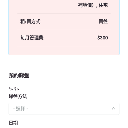
補地價）, 住宅
租/買方式:
買盤
每月管理費:
$300
預約睇盤
"> ?>
睇盤方法
- 選擇 -
日期