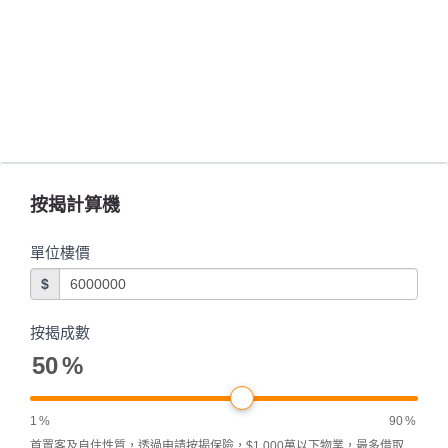
按揭計算機
單位樓價
$
按揭成數
50
%
1
%
90
%
首置客及自住性質，透過申請按揭保險，$1,000萬以下物業，最多借取