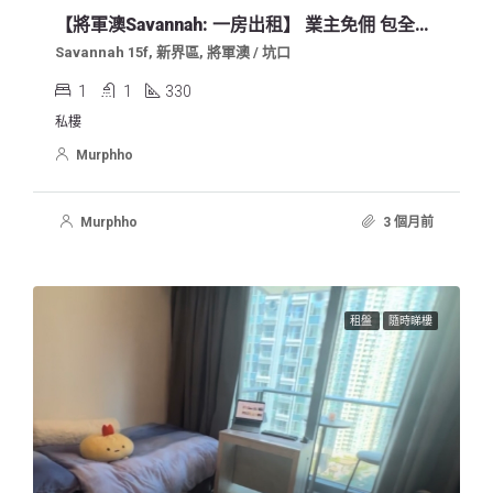
【將軍澳Savannah: 一房出租】 業主免佣 包全屋傢俬！2026七至八月起租！
Savannah 15f, 新界區, 將軍澳 / 坑口
1
1
330
私樓
Murphho
Murphho
3 個月前
租盤
隨時睇樓