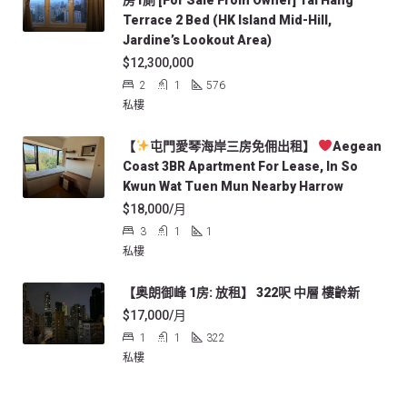
房1廁 [For Sale From Owner] Tai Hang
Terrace 2 Bed (HK Island Mid-Hill,
Jardine’s Lookout Area)
$12,300,000
2
1
576
私樓
【
屯門愛琴海岸三房免佣出租】
Aegean
Coast 3BR Apartment For Lease, In So
Kwun Wat Tuen Mun Nearby Harrow
$18,000/月
3
1
1
私樓
【奥朗御峰 1房: 放租】 322呎 中層 樓齡新
$17,000/月
1
1
322
私樓