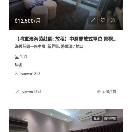
$12,500/月
【將軍澳海茵莊園: 放租】中層開放式單位 景觀開揚 免佣業主盤
海茵莊園一座中層, 新界區, 將軍澳 / 坑口
203
私樓
ivanwu1212
ivanwu1212
4 個月前
租盤
隨時睇樓