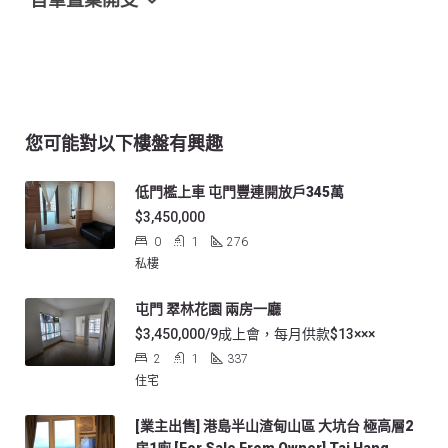
首筆置業開支
您可能對以下樓盤有興趣
低門檻上車 屯門豐連開放戶345萬
$3,450,000
0
1
276
私樓
屯門 翠林花園 兩房一廳
$3,450,000/9成上會，每月供款$13×××
2
1
337
住宅
[業主出售] 港島半山渣甸山區 大坑台 極高層2