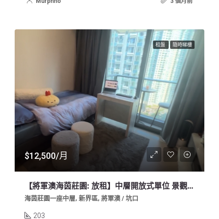
Murphho
3 個月前
租盤
隨時睇樓
$12,500/月
【將軍澳海茵莊園: 放租】中層開放式單位 景觀開揚 免佣業主盤
海茵莊園一座中層, 新界區, 將軍澳 / 坑口
203