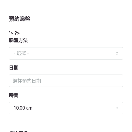
預約睇盤
"> ?>
睇盤方法
- 選擇 -
日期
時間
10:00 am