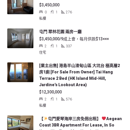
$3,450,000
0
1
276
私樓
屯門 翠林花園 兩房一廳
$3,450,000/9成上會，每月供款$13×××
2
1
337
住宅
[業主出售] 港島半山渣甸山區 大坑台 極高層2
房1廁 [For Sale From Owner] Tai Hang
Terrace 2 Bed (HK Island Mid-Hill,
Jardine’s Lookout Area)
$12,300,000
2
1
576
私樓
【
屯門愛琴海岸三房免佣出租】
Aegean
Coast 3BR Apartment For Lease, In So