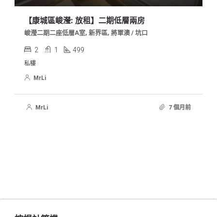
【康城區峻瀅: 放租】二期低層兩房
峻瀅二期二座低層A室, 新界區, 將軍澳 / 坑口
2
1
499
私樓
MrLi
MrLi
7 個月前