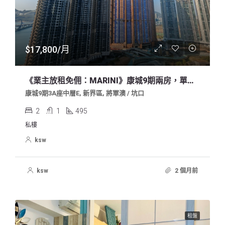
$17,800/月
《業主放租免佣：MARINI》康城9期兩房，單邊有露台，中層內園，明廁有窗，不能養寵物，求好租客
康城9期3A座中層E, 新界區, 將軍澳 / 坑口
2
1
495
私樓
ksw
ksw
2 個月前
租盤