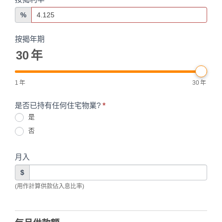
%
按揭年期
30
年
1
年
30
年
是否已持有任何住宅物業?
*
是
否
月入
$
(用作計算供款佔入息比率)