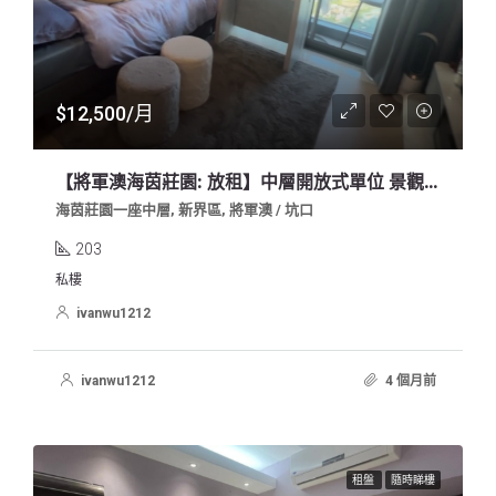
$12,500/月
【將軍澳海茵莊園: 放租】中層開放式單位 景觀開揚 免佣業主盤
海茵莊園一座中層, 新界區, 將軍澳 / 坑口
203
私樓
ivanwu1212
ivanwu1212
4 個月前
租盤
隨時睇樓