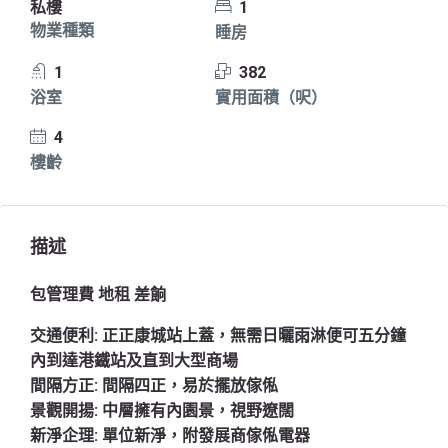
私樓
1
物業種類
睡房
1
382
浴室
實用面積（呎）
4
樓齡
描述
包管理費 地租 差餉
交通便利:
正正康城站上蓋，無需日曬雨淋便可五分鐘
內到達港鐵站及直到大型商場
間隔方正:
間隔四正，易於擺放傢俬
景觀開揚:
中層擁有內園景，視野遼闊
新淨企理:
單位新淨，附發展商傢俬電器