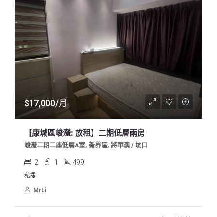
$17,000/月
【康城區峻瀅: 放租】二期低層兩房
峻瀅二期二座低層A室, 新界區, 將軍澳 / 坑口
2
1
499
私樓
MrLi