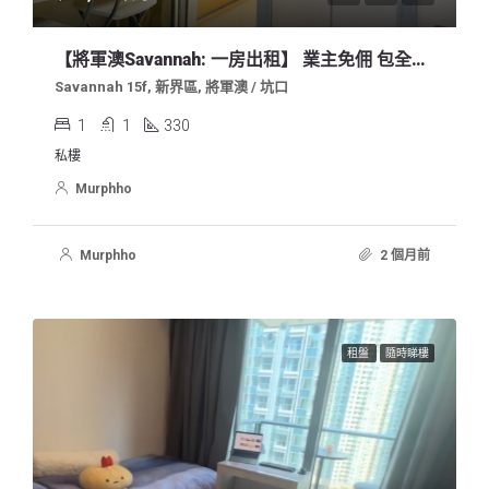
【將軍澳Savannah: 一房出租】 業主免佣 包全屋傢俬！2026七至八月起租！
Savannah 15f, 新界區, 將軍澳 / 坑口
1
1
330
私樓
Murphho
Murphho
2 個月前
租盤
隨時睇樓