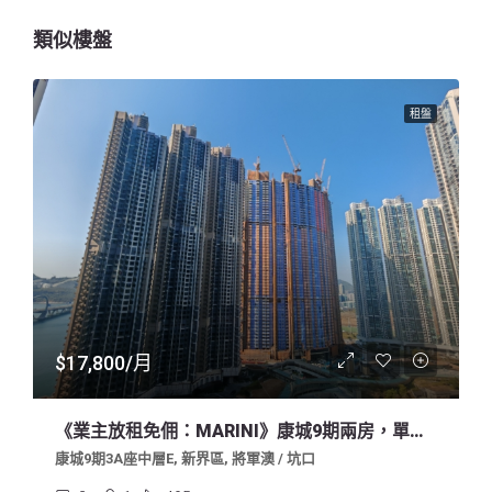
類似樓盤
租盤
$17,800/月
《業主放租免佣：MARINI》康城9期兩房，單邊有露台，中層內園，明廁有窗，不能養寵物，求好租客
康城9期3A座中層E, 新界區, 將軍澳 / 坑口