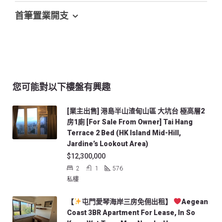
首筆置業開支
您可能對以下樓盤有興趣
[業主出售] 港島半山渣甸山區 大坑台 極高層2
房1廁 [For Sale From Owner] Tai Hang
Terrace 2 Bed (HK Island Mid-Hill,
Jardine’s Lookout Area)
$12,300,000
2
1
576
私樓
【
屯門愛琴海岸三房免佣出租】
Aegean
Coast 3BR Apartment For Lease, In So