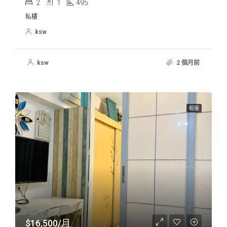
2
1
495
私樓
ksw
ksw
2 個月前
租盤
$16,500/月