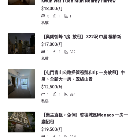
Kwun Wat Tuen Mun Nearby Harrow
$18,000/月
3
1
1
私樓
【奥朗御峰 1房: 放租】 322呎 中層 樓齡新
$17,000/月
1
1
322
私樓
【屯門青山公路掃管笏凱和山: 一房放租】中
層、全新大一房、翠綠山景
$12,500/月
1
1
384
私樓
［業主直租，免佣］啓德城區Monaco 一房一
廳招租
$19,500/月