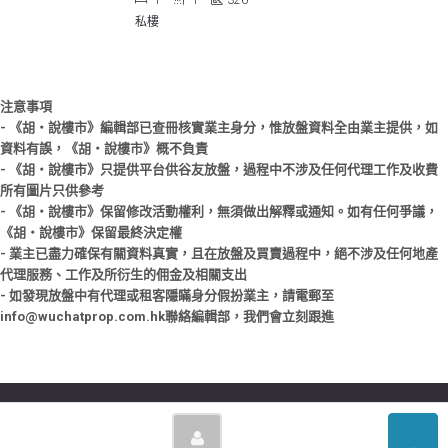
1
1
326
私樓
注意事項
- 《胡‧說樓市》編輯部已查冊核實業主身分，惟放盤資料全由業主提供，如
資料有誤，《胡‧說樓市》概不負責
- 《胡‧說樓市》只提供平台供谷友放盤，過程中不涉及任何代理工作及收費
所有圖片只供參考
- 《胡‧說樓市》保留修改活動權利，無須做出解釋或通知。如有任何爭議，
《胡‧說樓市》保留最終決定權
- 業主已盡力確保有關資料真實，且在放盤及買賣過程中，絕不涉及任何地產
代理服務、工作及所衍生的佣金及相關支出
- 如發現放盤中有代理或租客隱瞞身分假扮業主，請電郵至
info@wuchatprop.com.hk聯絡編輯部，我們會立刻跟進
© Copyright © 2026 胡‧說樓市 | Powered by 胡‧說樓市