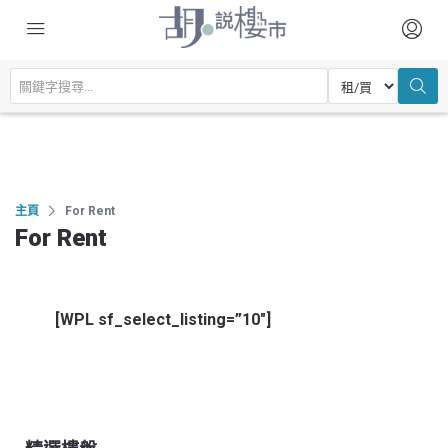
主頁
For Rent
For Rent
[WPL sf_select_listing=”10″]