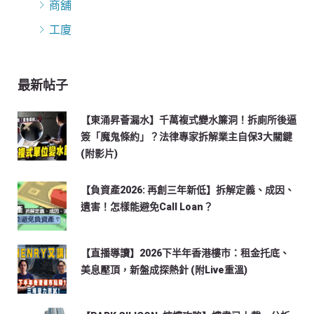
商舖
工廈
最新帖子
【東涌昇薈漏水】千萬複式變水簾洞！拆廁所後逼
簽「魔鬼條約」？法律專家拆解業主自保3大關鍵
(附影片)
【負資產2026: 再創三年新低】拆解定義、成因、
遺害！怎樣能避免Call Loan？
【直播導讀】2026下半年香港樓市：租金托底、
美息壓頂，新盤成探熱針 (附Live重溫)