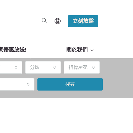
立刻放盤
家優惠放送!
關於我們
區
分區
指標屋苑
搜尋