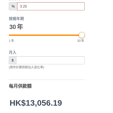
%
按揭年期
30
年
1
年
30
年
月入
$
(用作計算供款佔入息比率)
每月供款額
HK$13,056.19