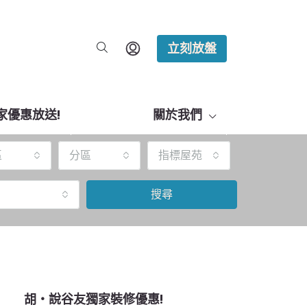
立刻放盤
家優惠放送!
關於我們
區
分區
指標屋苑
搜尋
胡‧說谷友獨家裝修優惠!