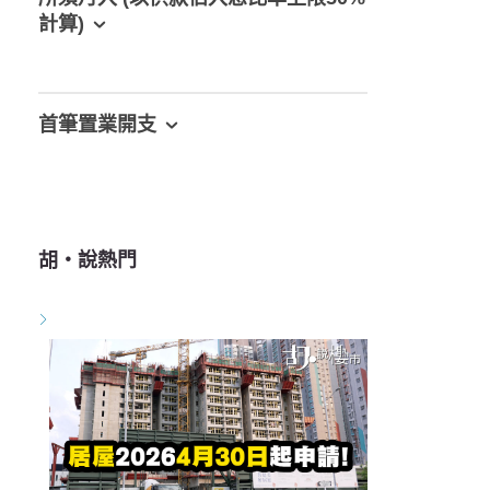
計算)
首筆置業開支
胡‧說熱門