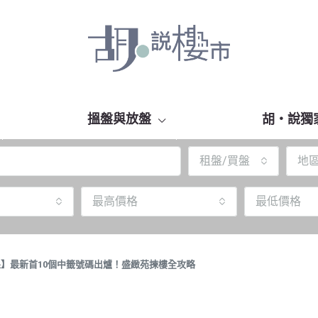
搵盤與放盤
胡‧說獨
租盤/買盤
地
最高價格
最低價格
結果】最新首10個中籤號碼出爐！盛緻苑揀樓全攻略