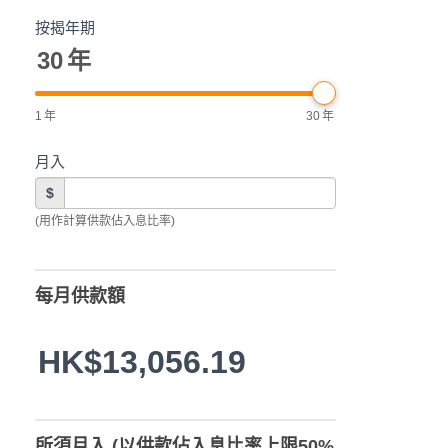
按揭年期
30
年
1
年
30
年
月入
$
(用作計算供款佔入息比率)
每月供款額
HK$13,056.19
所須月入 (以供款佔入息比率上限50%