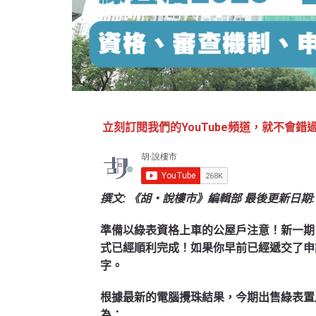
立刻訂閱我們的YouTube頻道，就不會錯
撰文: 《胡‧說樓市》編輯部
最後更新日期: 
準備以綠表資格上車的公屋戶注意！新一期
式已經順利完成！如果你早前已經遞交了申
字。
根據最新的電腦攪珠結果，
今期出售綠表置居
為：