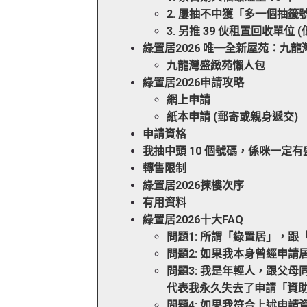
2. 屢抽不中獲「多一個抽籤
3. 另推 39 伙租置回收單位 
綠置居2026 唯一全新屋苑：九
九龍灣盛緻苑懶人包
綠置居2026申請攻略
網上申請
紙本申請 (郵寄或親身遞交)
申請資格
我抽中頭 10 個號碼，係咪一定
轉售限制
綠置居2026揀樓次序
有用資料
綠置居2026十大FAQ
問題1: 所謂「綠置居」，
問題2: 如果我本身曾經申請
問題3: 我是年輕人，跟父
代表我永久失去了申請「資助
問題4: 如果我符合上述申