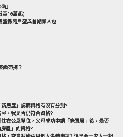
號碼」
(低至16萬起)
龍灣盛緻苑戶型與首期懶人包
有盛緻苑揀？
跟「新居屋」認購資格有沒有分別?
居屋，我是否仍符合資格?
母同住在公屋單位，父母成功申請「綠置居」後，是否
房屋」的資格?
請資格，究竟我能否用個人名義申請? 還是要一家人一起