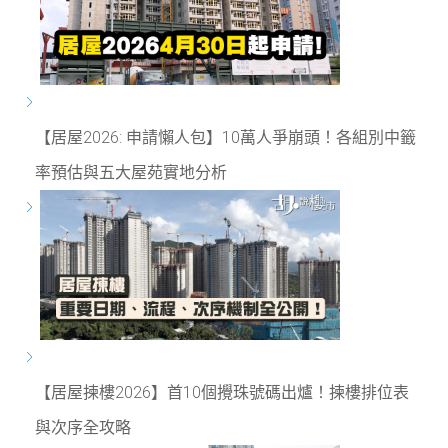
【居屋2026: 申請懶人包】10萬人爭崩頭！各組別中籤
率預估與五大屋苑實地分析
【居屋揀樓2026】首10個攪珠號碼出爐！揀樓排位表
與次序全攻略