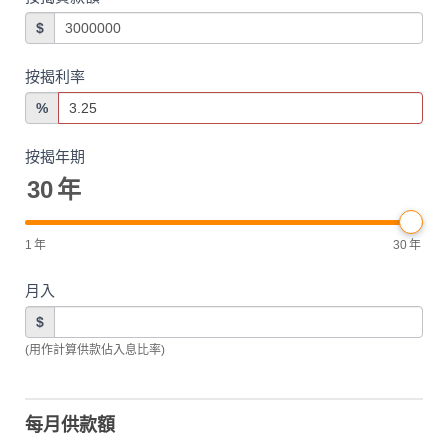
$
按揭利率
%
按揭年期
30
年
1
年
30
年
月入
$
(用作計算供款佔入息比率)
每月供款額