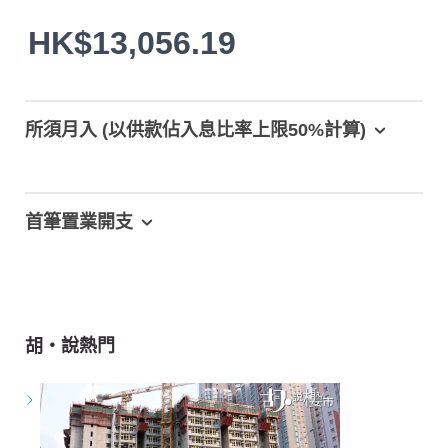
HK$13,056.19
所須月入 (以供款佔入息比率上限50%計算)
首筆置業開支
胡‧說熱門