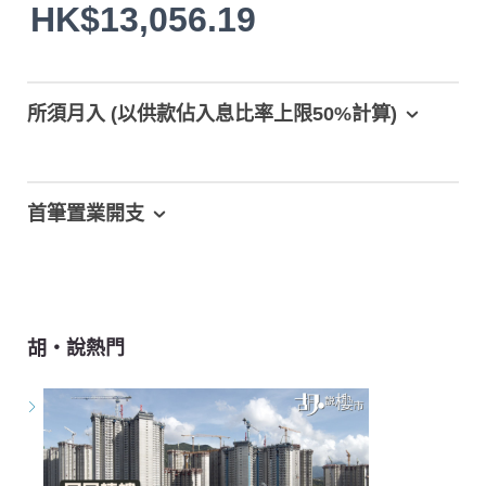
HK$13,056.19
所須月入 (以供款佔入息比率上限50%計算)
首筆置業開支
胡‧說熱門