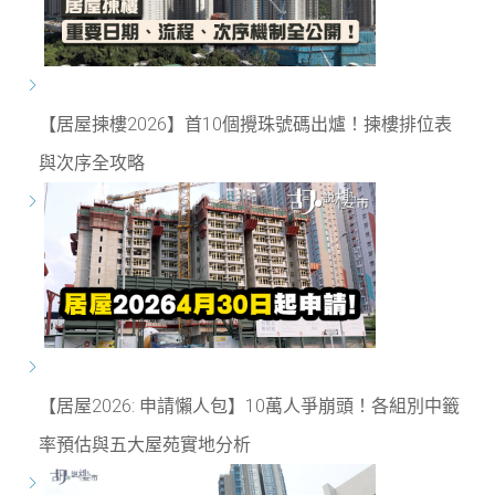
【居屋揀樓2026】首10個攪珠號碼出爐！揀樓排位表
與次序全攻略
【居屋2026: 申請懶人包】10萬人爭崩頭！各組別中籤
率預估與五大屋苑實地分析