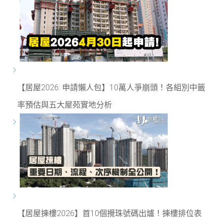
【居屋2026: 申請懶人包】10萬人爭崩頭！各組別中籤
率預估與五大屋苑實地分析
【居屋揀樓2026】首10個攪珠號碼出爐！揀樓排位表