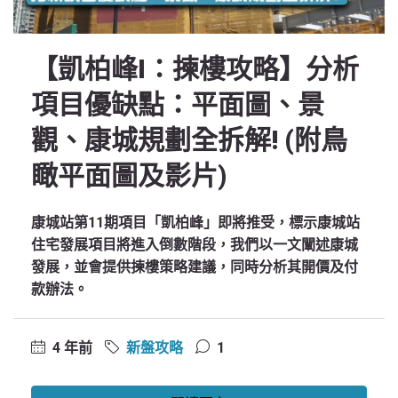
【凱柏峰I：揀樓攻略】分析
項目優缺點：平面圖、景
觀、康城規劃全拆解! (附鳥
瞰平面圖及影片)
康城站第11期項目「凱柏峰」即將推受，標示康城站
住宅發展項目將進入倒數階段，我們以一文闡述康城
發展，並會提供揀樓策略建議，同時分析其開價及付
款辦法。
4 年前
新盤攻略
1