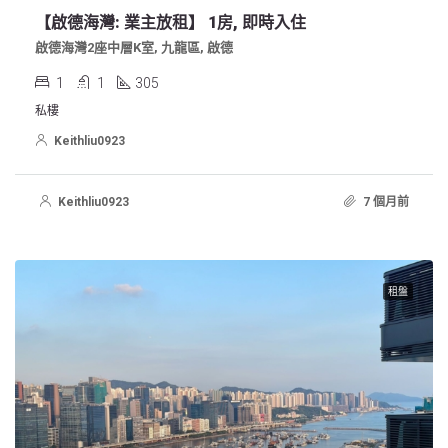
【啟德海灣: 業主放租】 1房, 即時入住
啟德海灣2座中層K室, 九龍區, 啟德
1
1
305
私樓
Keithliu0923
Keithliu0923
7 個月前
租盤