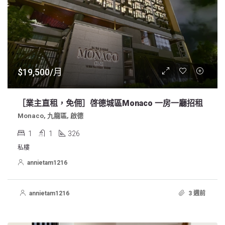
$19,500/月
［業主直租，免佣］啓德城區Monaco 一房一廳招租
Monaco, 九龍區, 啟德
1
1
326
私樓
annietam1216
annietam1216
3 週前