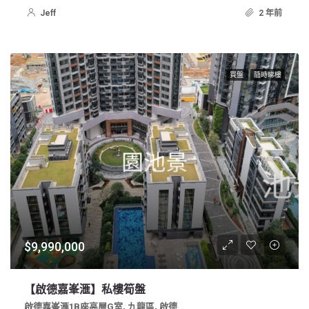
Jeff
2 年前
買盤
隨時睇樓
$9,990,000
【啟德嘉峯滙】私樓筍盤
啟德嘉峯滙1B座高層G室, 九龍區, 啟德