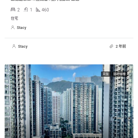
2
1
460
住宅
Stacy
Stacy
2 年前
買盤
隨時睇樓