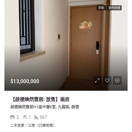
買盤
隨時睇樓
$13,000,000
【啟德煥然壹居: 放售】兩房
啟德煥然壹居H1座中層E室, 九龍區, 啟德
2
1
567
二手居屋／公屋（已補地價）