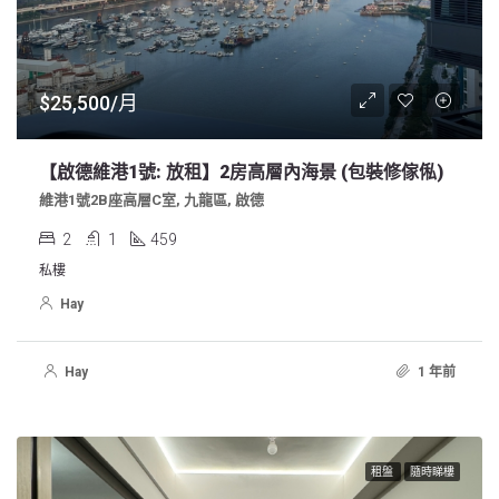
$25,500/月
【啟德維港1號: 放租】2房高層內海景 (包裝修傢俬)
維港1號2B座高層C室, 九龍區, 啟德
2
1
459
私樓
Hay
Hay
1 年前
租盤
隨時睇樓