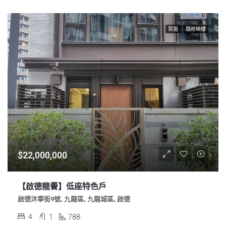
買盤
隨時睇樓
$22,000,000
【啟德龍譽】低座特色戶
啟德沐寧街9號, 九龍區, 九龍城區, 啟德
4
1
788