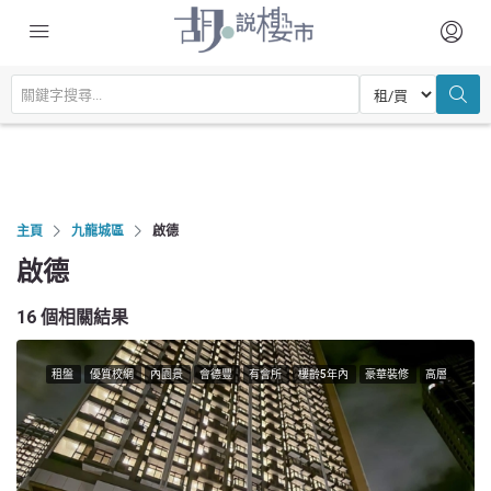
主頁
九龍城區
啟德
啟德
16 個相關結果
租盤
優質校網
內園景
會德豐
有會所
樓齡5年內
豪華裝修
高層