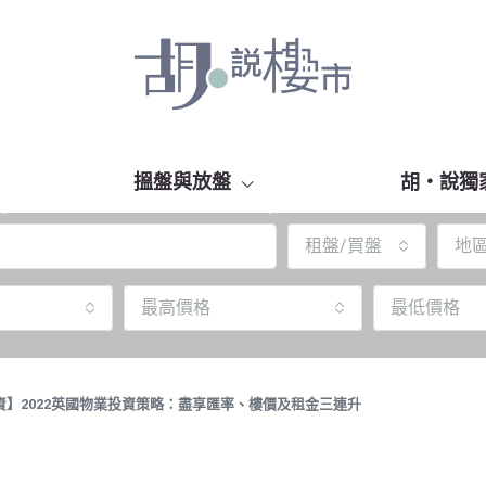
搵盤與放盤
胡‧說獨
租盤/買盤
地
最高價格
最低價格
講投資】2022英國物業投資策略：盡享匯率、樓價及租金三連升