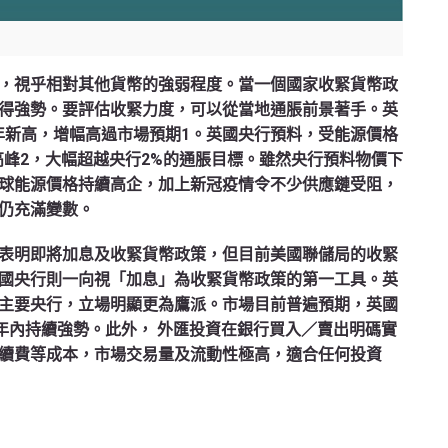
，視乎相對其他貨幣的強弱程度。當一個國家收緊貨幣政
得強勢。要評估收緊力度，可以從當地通脹前景著手。英
30年新高，增幅高過市場預期1。英國央行預料，受能源價格
高峰2，大幅超越央行2%的通脹目標。雖然央行預料物價下
球能源價格持續高企，加上新冠疫情令不少供應鏈受阻，
仍充滿變數。
表明即將加息及收緊貨幣政策，但目前美國聯儲局的收緊
國央行則一向視「加息」為收緊貨幣政策的第一工具。英
主要央行，立場明顯更為鷹派。市場目前普遍預期，英國
年內持續強勢。此外， 外匯投資在銀行買入／賣出明碼實
續費等成本，市場交易量及流動性極高，適合任何投資