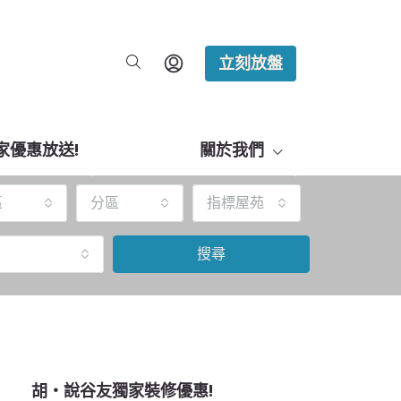
立刻放盤
家優惠放送!
關於我們
區
分區
指標屋苑
搜尋
胡‧說谷友獨家裝修優惠!