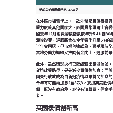
英鎊兌美元匯價升穿1.37水平
在外匯市場哲學上，一款外幣是否值得投資
策力度較其他國家大，該國貨幣理論上會變
國去年12月消費物價指數按年升5.4%創
滯後影響，通脹將會在今年春季升至6%的
半年會回落，但市場普遍認為，觀乎現時全
當地勞動力短缺又推動薪金向上，通脹前景
此外，雖然環球央行已陸續釋出鷹派信號，
貨幣政策路徑，是先減少買債後加息；而英
國央行敢於成為自新冠疫情以來首間加息的
今年有可能再加息2至3次3，支撐英鎊匯價
價，既沒有政府稅，亦沒有清算費、佣金手
者。
英國樓價創新高