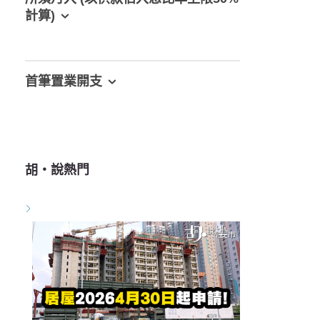
計算)
首筆置業開支
胡‧說熱門