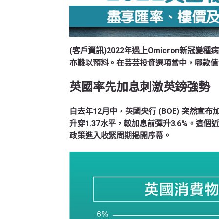
(客戶資訊)2022年遇上Omicron新
亦難以預料。在芸芸投資選項當中，哪款值
英國率先加息刺激英鎊強勢
自去年12月中，英國央行 (BOE) 突然宣
升穿1.37水平，較加息前彈升3.6%。
政策進入收緊周期揭開序幕。