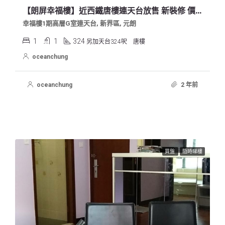
【朗屏幸福樓】近西鐵唐樓連天台放售 新裝修 價可議
幸福樓1期高層G室連天台, 新界區, 元朗
1
1
324
另加天台324呎
唐樓
oceanchung
oceanchung
2 年前
買盤
隨時睇樓