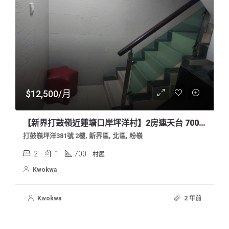
$12,500/月
【新界打鼓嶺近蓮塘口岸坪洋村】2房連天台 700尺出租（業主租免佣）
打鼓嶺坪洋381號 2樓, 新界區, 北區, 粉嶺
2
1
700
村屋
Kwokwa
Kwokwa
2 年前