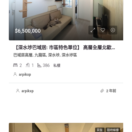
$6,500,000
【深水埗巴域居: 市區特色單位】 高層全層北歐清新風格單位 連2xx呎入契天台
巴域居高層, 九龍區, 深水埗, 深水埗區
2
1
386
私樓
arpikxp
arpikxp
2 年前
買盤
隨時睇樓