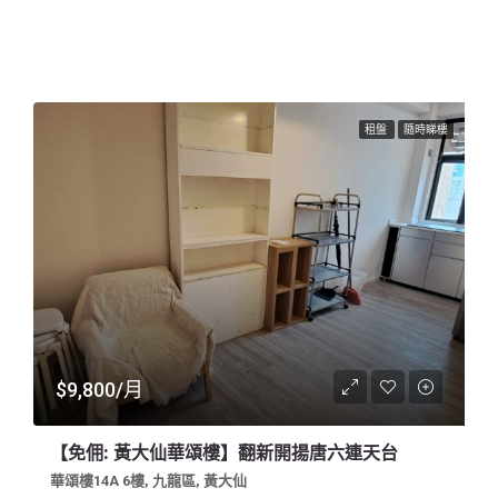
租盤
隨時睇樓
$9,800/月
【免佣: 黃大仙華頌樓】翻新開揚唐六連天台
華頌樓14A 6樓, 九龍區, 黃大仙