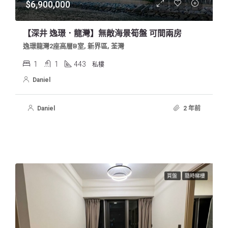
$6,900,000
【深井 逸璟．龍灣】無敵海景筍盤 可間兩房
逸璟龍灣2座高層B室, 新界區, 荃灣
1
1
443
私樓
Daniel
Daniel
2 年前
買盤
隨時睇樓