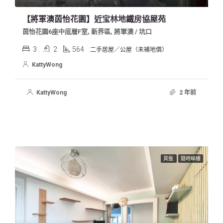
【將軍澳茵怡花園】近宝林地鐵房協屋苑
茵怡花園6座中底層F室, 新界區, 將軍澳 / 坑口
3
2
564
二手居屋／公屋（未補地價）
KattyWong
KattyWong
2 年前
買盤
隨時睇樓