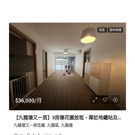
租盤
隨時睇樓
$36,000/月
【九龍塘又一居】3房連花園放租，鄰近地鐵站及大型商場
九龍塘又一居低層, 九龍區, 九龍塘