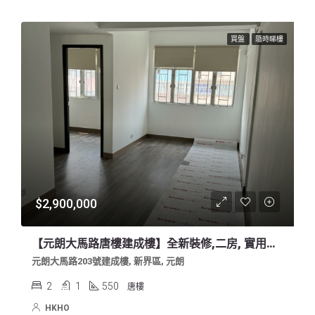
買盤
隨時睇樓
$2,900,000
【元朗大馬路唐樓建成樓】全新裝修,二房, 實用五百餘尺, 五分鐘步程到朗屏站
元朗大馬路203號建成樓, 新界區, 元朗
2
1
550
唐樓
HKHO