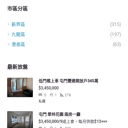
市區分區
新界區
(315)
九龍區
(197)
港島區
(63)
最新放盤
低門檻上車 屯門豐連開放戶345萬
$3,450,000
0
1
276
私樓
屯門 翠林花園 兩房一廳
$3,450,000/9成上會，每月供款$13×××