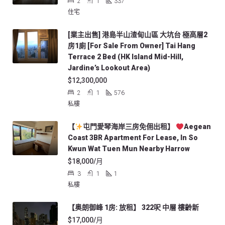
2
1
337
住宅
[業主出售] 港島半山渣甸山區 大坑台 極高層2
房1廁 [For Sale From Owner] Tai Hang
Terrace 2 Bed (HK Island Mid-Hill,
Jardine’s Lookout Area)
$12,300,000
2
1
576
私樓
【
屯門愛琴海岸三房免佣出租】
Aegean
Coast 3BR Apartment For Lease, In So
Kwun Wat Tuen Mun Nearby Harrow
$18,000/月
3
1
1
私樓
【奥朗御峰 1房: 放租】 322呎 中層 樓齡新
$17,000/月