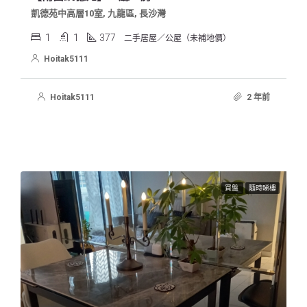
凱德苑中高層10室, 九龍區, 長沙灣
1
1
377
二手居屋／公屋（未補地價）
Hoitak5111
Hoitak5111
2 年前
買盤
隨時睇樓