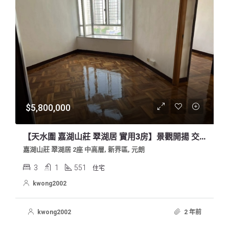
$5,800,000
【天水圍 嘉湖山莊 翠湖居 實用3房】景觀開揚 交通方便 生活配套齊全
嘉湖山莊 翠湖居 2座 中高層, 新界區, 元朗
3
1
551
住宅
kwong2002
kwong2002
2 年前