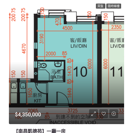
買盤
隨時睇樓
$4,350,000
【南昌凱德苑】一廳一房