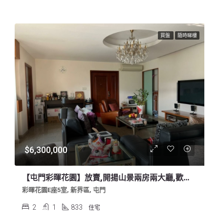
買盤
隨時睇樓
$6,300,000
【屯門彩暉花園】放賣,開揚山景兩房兩大廳,歡迎約睇:叫價$630萬
彩暉花園E座5室, 新界區, 屯門
2
1
833
住宅