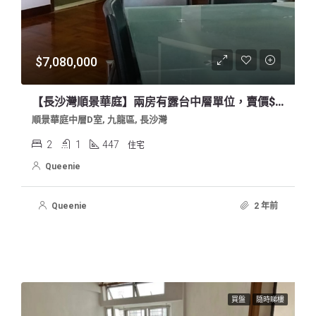
$7,080,000
【長沙灣順景華庭】兩房有露台中層單位，賣價$708萬
順景華庭中層D室, 九龍區, 長沙灣
2
1
447
住宅
Queenie
Queenie
2 年前
買盤
隨時睇樓