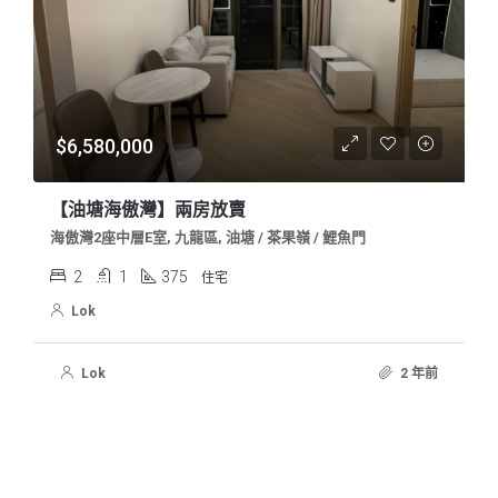
$6,580,000
【油塘海傲灣】兩房放賣
海傲灣2座中層E室, 九龍區, 油塘 / 茶果嶺 / 鯉魚門
2
1
375
住宅
Lok
Lok
2 年前