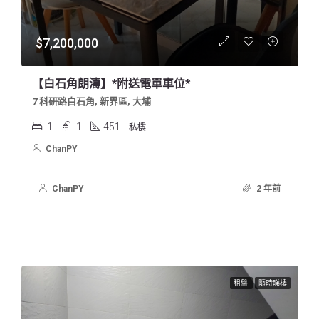
$7,200,000
【白石角朗濤】*附送電單車位*
7 科研路白石角, 新界區, 大埔
1
1
451
私樓
ChanPY
ChanPY
2 年前
租盤
隨時睇樓