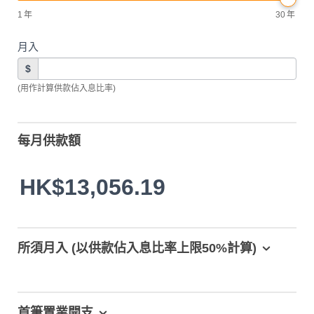
1
年
30
年
月入
$
(用作計算供款佔入息比率)
每月供款額
HK$13,056.19
所須月入 (以供款佔入息比率上限50%計算)
首筆置業開支