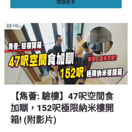
閱讀更多
【雋薈: 驗樓】47呎空間食
加瞓，152呎極限納米樓開
箱! (附影片)