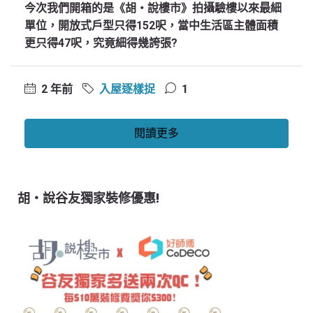
今次我們開箱的是《胡‧說樓市》拍攝驗樓以來最細
單位，開放式戶型只得152呎，當中生活區主體面積
更只得47呎，究竟細得幾誇張?
2 年前
入屋逐樣捉
1
閱讀更多
胡‧說谷友獨家裝修優惠!