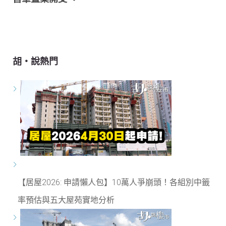
胡‧說熱門
【居屋2026: 申請懶人包】10萬人爭崩頭！各組別中籤
率預估與五大屋苑實地分析