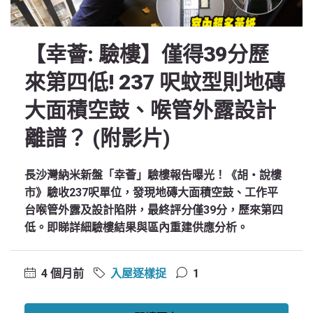
【幸薈: 驗樓】僅得39分歷
來第四低! 237 呎蚊型則地磚
大面積空鼓、喉管外露設計
離譜？ (附影片)
長沙灣納米新盤「幸薈」驗樓報告曝光！《胡‧說樓
市》驗收237呎單位，發現地磚大面積空鼓、工作平
台喉管外露及設計陷阱，最終評分僅39分，歷來第四
低。即睇詳細驗樓結果與區內重建供應分析。
4 個月前
入屋逐樣捉
1