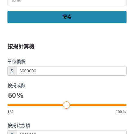
搜索
按揭計算機
單位樓價
$
按揭成數
50
%
1
%
100
%
按揭貸款額