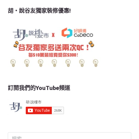
胡‧說谷友獨家裝修優惠!
訂閱我們的YouTube頻道