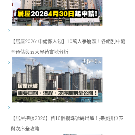
【居屋2026: 申請懶人包】10萬人爭崩頭！各組別中籤
率預估與五大屋苑實地分析
【居屋揀樓2026】首10個攪珠號碼出爐！揀樓排位表
與次序全攻略