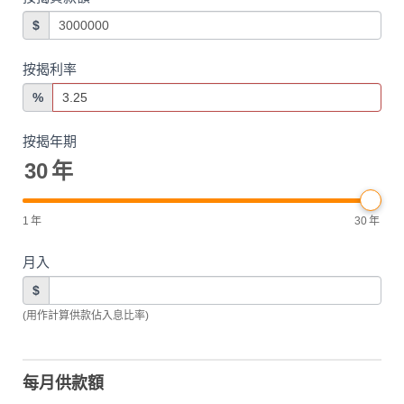
$
按揭利率
%
按揭年期
30
年
1
年
30
年
月入
$
(用作計算供款佔入息比率)
每月供款額