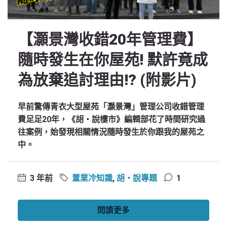
【灝景灣收錯20年管理費】
隨時發生在你屋苑! 默許竟成
為放棄追討理由!? (附影片)
早前驚傳青衣大型屋苑「灝景灣」管理公司收錯管理
費足足20年，《胡‧說樓市》編輯部花了時間研究過
往案例，始發現相關情況隨時發生於你跟我的屋苑之
中。
3 年前
置業冷知識
,
胡‧說專題
1
閱讀更多