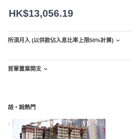
HK$13,056.19
所須月入 (以供款佔入息比率上限50%計算)
首筆置業開支
胡‧說熱門