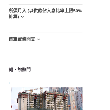
所須月入 (以供款佔入息比率上限50%
計算)
首筆置業開支
胡‧說熱門