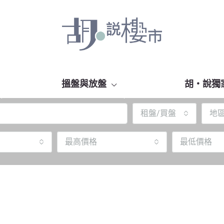
搵盤與放盤
胡‧說獨
租盤/買盤
地
最高價格
最低價格