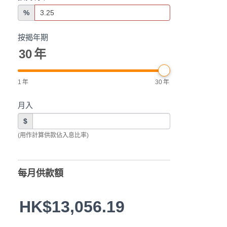
%
按揭年期
30
年
1
年
30
年
月入
$
(用作計算供款佔入息比率)
每月供款額
HK$13,056.19