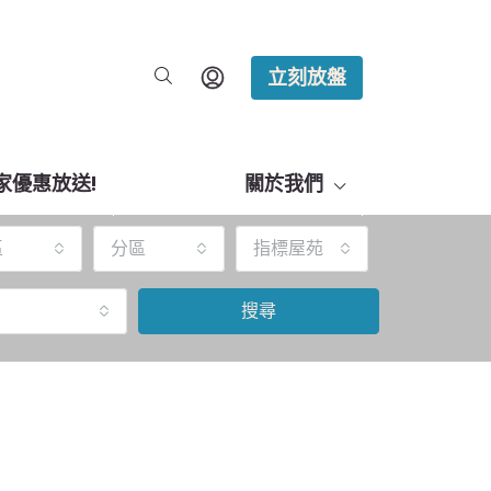
立刻放盤
家優惠放送!
關於我們
區
分區
指標屋苑
搜尋