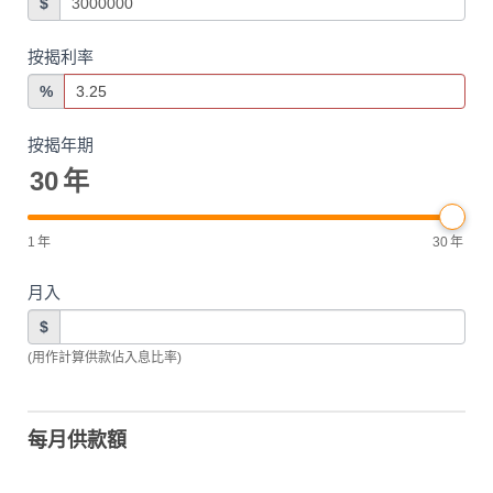
$
按揭利率
%
按揭年期
30
年
1
年
30
年
月入
$
(用作計算供款佔入息比率)
每月供款額