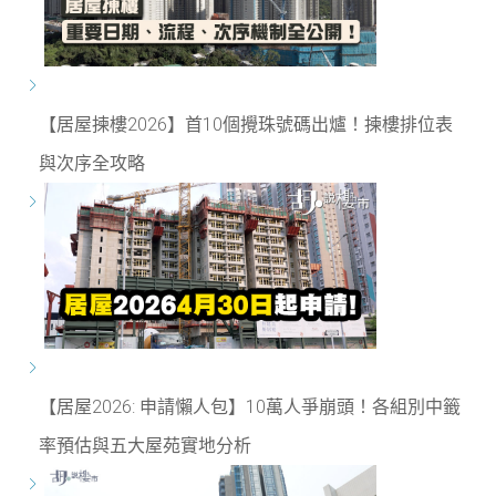
【居屋揀樓2026】首10個攪珠號碼出爐！揀樓排位表
與次序全攻略
【居屋2026: 申請懶人包】10萬人爭崩頭！各組別中籤
率預估與五大屋苑實地分析