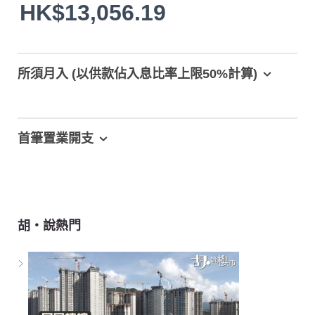
HK$13,056.19
所須月入 (以供款佔入息比率上限50%計算)
首筆置業開支
胡‧說熱門