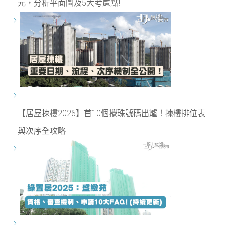
元，分析平面圖及5大考慮點!
【居屋揀樓2026】首10個攪珠號碼出爐！揀樓排位表
與次序全攻略