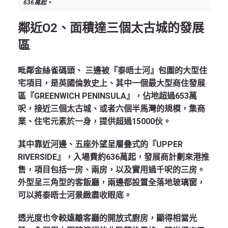
636萬起。
鄰近O2、面積達三個太古城的發展
區
毗鄰金絲雀碼頭、 三邊被『泰晤士河』包圍的大型住
宅項目，是英國倫敦史上、其中一個最大型商住發展
區『GREENWICH PENINSULA』，佔地超過653萬
呎，接近三個太古城、或者六個半馬灣的規模，集商
業、住宅元素於一身，提供超過15000伙。
其中靠近河邊、五座外望呈層叠式的『UPPER
RIVERSIDE』，入場費約636萬起，發展商計劃來港推
售，項目包括一房、兩房，以及實用過千呎的三房。
外型呈三角型的客飯廳，兩邊都設置全落地玻璃窗，
可以將泰晤士河景緻盡收眼底。
透光度也令較遠離客廳的開放式廚房，顯得相當光