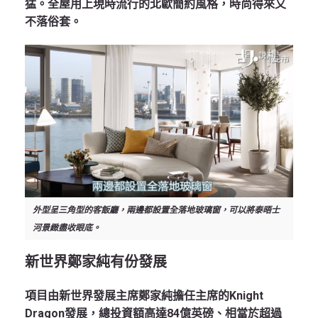
猛。全屋用上現時流行的北歐簡約風格，時尚得來又
不落俗套。
外型呈三角型的客飯廳，兩邊都設置全落地玻璃窗，可以將泰晤士
河景緻盡收眼底。
新世界鄭家純有份發展
項目由新世界發展主席鄭家純擔任主席的Knight
Dragon發展，總投資額高達84億英磅、相當於超過