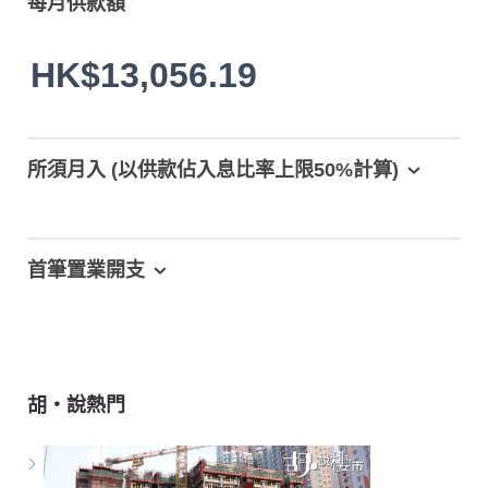
每月供款額
HK$13,056.19
所須月入 (以供款佔入息比率上限50%計算)
首筆置業開支
胡‧說熱門