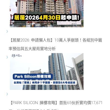
【居屋2026: 申請懶人包】10萬人爭崩頭！各組別中籤
率預估與五大屋苑實地分析
【PARK SILICON: 揀樓攻略】首批65伙折實均價17,671