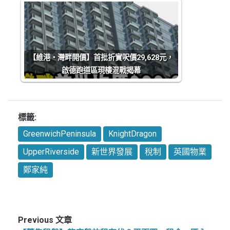
【維港‧灣畔開價】首批折實呎價29,628元，
啟德跑道區現樓混戰揭幕
標籤:
GreenwichPeninsula
KnightDragon
UpperRiverside
新世界發展
稅制
英國物業
鄭家純
Previous 文章