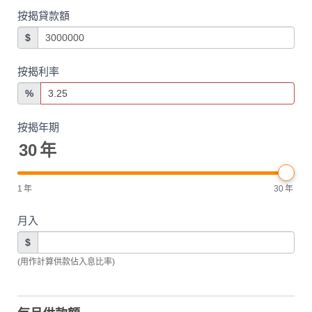
按揭貸款額
$
按揭利率
%
按揭年期
30
年
1
年
30
年
月入
$
(用作計算供款佔入息比率)