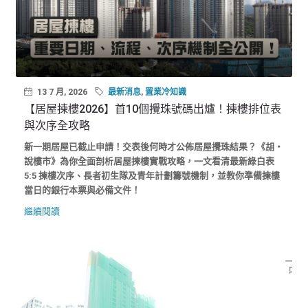
13 7 月, 2026
最新消息
,
置業冷知識
【居屋揀樓2026】首10個攪珠號碼出爐！揀樓排位表
與次序全攻略
新一期居屋已截止申請！交表後何時才公佈居屋攪珠結果？《胡‧
說樓市》為你全面剖析居屋揀樓實戰攻略，一文看清最新綠白表
5:5 揀樓次序、長者初生隊及青年計劃籌號機制，並教你準備揀樓
當日的銀行本票與必備文件！
繼續閱讀