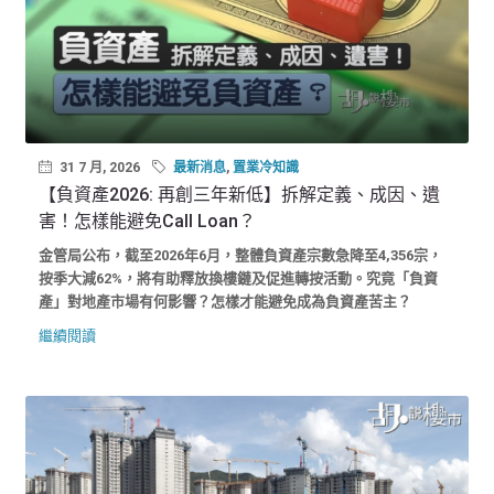
31 7 月, 2026
最新消息
,
置業冷知識
【負資產2026: 再創三年新低】拆解定義、成因、遺
害！怎樣能避免Call Loan？
金管局公布，截至2026年6月，整體負資產宗數急降至4,356宗，
按季大減62%，將有助釋放換樓鏈及促進轉按活動。究竟「負資
產」對地產市場有何影響？怎樣才能避免成為負資產苦主？
繼續閱讀