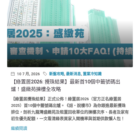
10 7 月, 2026
新盤攻略
,
最新消息
,
置業冷知識
【綠置居2026: 攪珠結果】最新首10個中籤號碼出
爐！盛緻苑揀樓全攻略
【綠置居攪珠結果】正式公佈！綠置居2026（官方正名綠置居
2025）首10個中籤號碼出爐。《胡‧說樓市》為你跟進最新攪珠
排位，剖析九龍灣盛緻苑及租置回收單位的揀樓次序、長者及家有
初生優先配額，一文看清綠表買家入閘機率與首期供款懶人包！
繼續閱讀