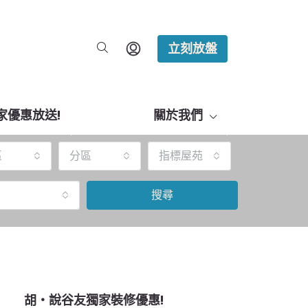
立刻放盤
家優惠放送!
關於我們
區
分區
指標屋苑
搜尋
胡‧說谷友獨家裝修優惠!