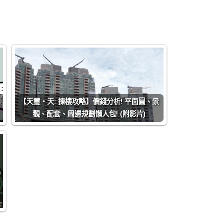
【天璽‧天: 揀樓攻略】價錢分析! 平面圖、景
觀、配套、周邊規劃懶人包! (附影片)
實