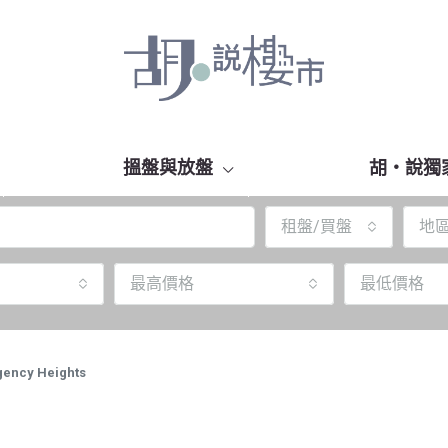
搵盤與放盤
胡‧說獨
租盤/買盤
地
最高價格
最低價格
y Heights