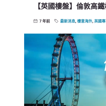
【英國樓盤】倫敦高鐵概念住
7 年前
最新消息
,
樓意海外
,
英國專