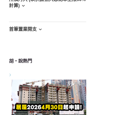
計算)
首筆置業開支
胡‧說熱門