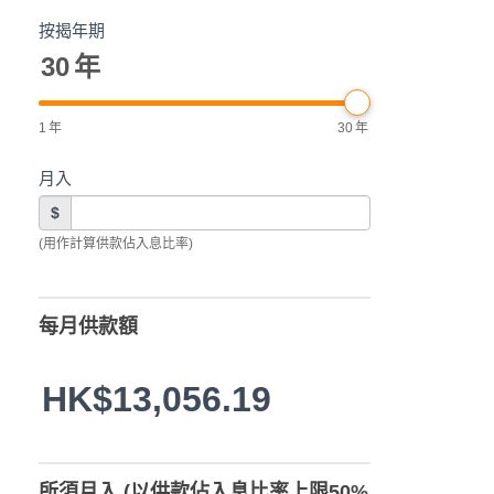
按揭年期
30
年
1
年
30
年
月入
$
(用作計算供款佔入息比率)
每月供款額
HK$13,056.19
所須月入 (以供款佔入息比率上限50%