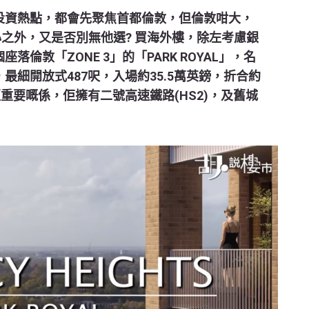
投資熱點，都會先聚焦首都倫敦，但倫敦咁大，
心之外，又是否別無他選? 買海外樓，除左考慮銀
倫敦「ZONE 3」的「PARK ROYAL」，名
樓盤，最細開放式487呎，入場約35.5萬英鎊，折合約
重要嘅係，佢擁有二號高速鐵路(HS2)，及舊城