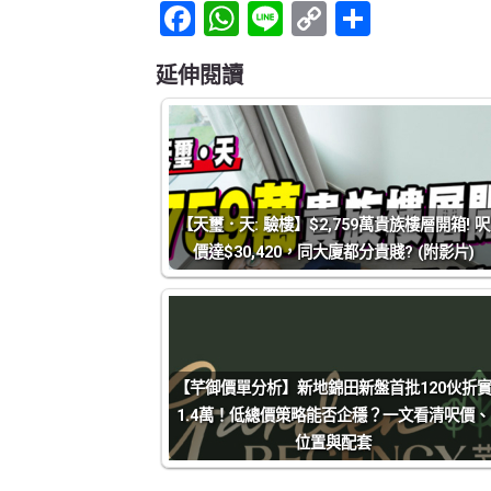
Facebook
WhatsApp
Line
Copy
Share
Link
延伸閱讀
【天璽．天: 驗樓】$2,759萬貴族樓層開箱! 呎
價達$30,420，同大廈都分貴賤? (附影片)
【芊御價單分析】新地錦田新盤首批120伙折
1.4萬！低總價策略能否企穩？一文看清呎價、
位置與配套