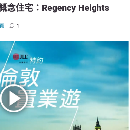
宅：Regency Heights
頁
1