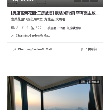
[奧運富榮花園:三房放售] 靚裝3房2廁 罕有業主放盤
富榮花園12座低層G室, 九龍區, 大角咀
3
2
592
二手居屋／公屋（已補地價）
CharmingGardenMrMatt
CharmingGardenMrMatt
6 個月前
買盤
隨時睇樓