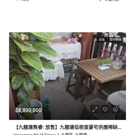
買盤
隨時睇樓
$8,800,000
【九龍塘雋睿: 放售】九龍塘低密度豪宅供應稀缺一房平台戶特色單位向南內園景，環境清幽，遠離馬路，鳥雨花香
Inverness Rd 18 Tower 2, 九龍區, 九龍塘