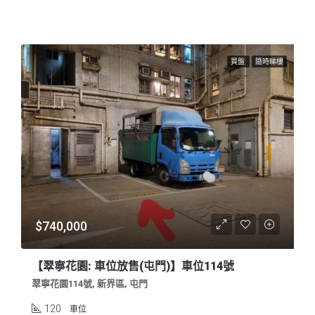
買盤
隨時睇樓
$740,000
【翠寧花園: 車位放售(屯門)】車位114號
翠寧花園114號, 新界區, 屯門
120
車位