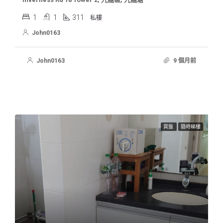
1
1
311
私樓
John0163
John0163
9 個月前
買盤
隨時睇樓