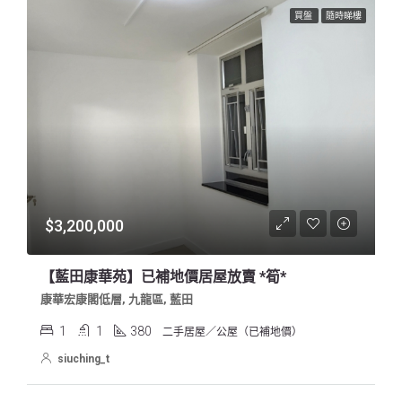
買盤
隨時睇樓
$3,200,000
【藍田康華苑】已補地價居屋放賣 *筍*
康華宏康閣低層, 九龍區, 藍田
1
1
380
二手居屋／公屋（已補地價）
siuching_t