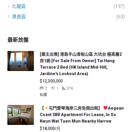
九龍區
(197)
港島區
(63)
最新放盤
[業主出售] 港島半山渣甸山區 大坑台 極高層2
房1廁 [For Sale From Owner] Tai Hang
Terrace 2 Bed (HK Island Mid-Hill,
Jardine’s Lookout Area)
$12,300,000
2
1
576
私樓
【
屯門愛琴海岸三房免佣出租】
Aegean
Coast 3BR Apartment For Lease, In So
Kwun Wat Tuen Mun Nearby Harrow
$18,000/月