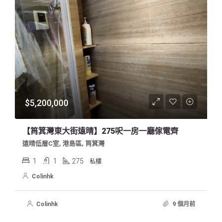
$5,200,000
【筲箕灣東大街遠晴】275呎一房一廳傢電齊
遠晴低層C室, 港島區, 筲箕灣
1
1
275
私樓
Colinhk
Colinhk
9 個月前