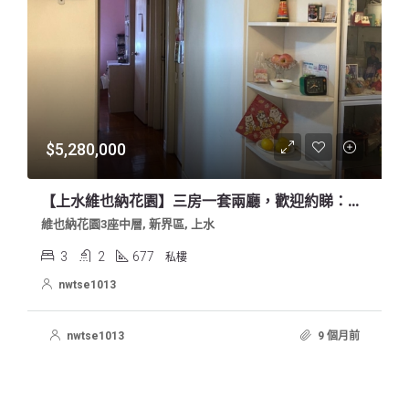
$5,280,000
【上水維也納花園】三房一套兩廳，歡迎約睇：叫價528萬。
維也納花園3座中層, 新界區, 上水
3
2
677
私樓
nwtse1013
nwtse1013
9 個月前