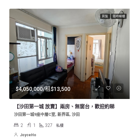
買盤
隨時睇樓
$4,050,000/租$13,500
【沙田第一城 放賣】兩房、無窗台，歡迎約睇
沙田第一城9座中層C室, 新界區, 沙田
2
1
327
私樓
JoyceHo