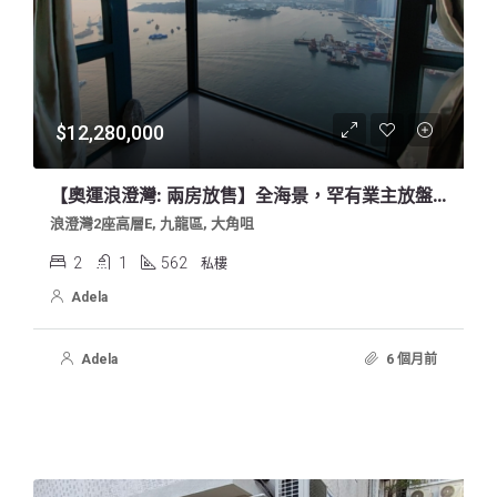
$12,280,000
【奧運浪澄灣: 兩房放售】全海景，罕有業主放盤，錯過後悔
浪澄灣2座高層E, 九龍區, 大角咀
2
1
562
私樓
Adela
Adela
6 個月前