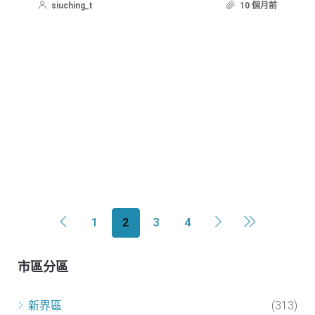
siuching_t
10 個月前
1
2
3
4
市區分區
新界區
(313)