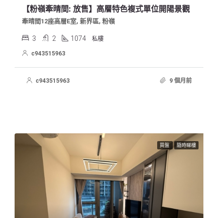
【粉嶺牽晴間: 放售】高層特色複式單位開陽景觀
牽晴間12座高層E室, 新界區, 粉嶺
3
2
1074
私樓
c943515963
c943515963
9 個月前
買盤
隨時睇樓