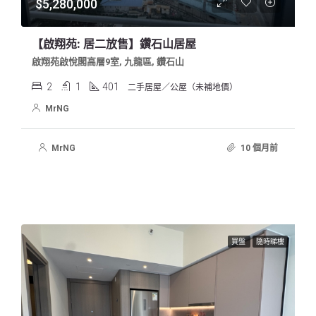
$5,280,000
【啟翔苑: 居二放售】鑽石山居屋
啟翔苑啟悅閣高層9室, 九龍區, 鑽石山
2
1
401
二手居屋／公屋（未補地價）
MrNG
MrNG
10 個月前
買盤
隨時睇樓