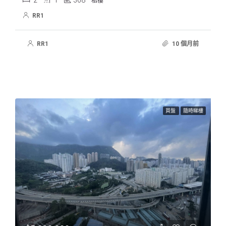
2
1
368
私樓
RR1
RR1
10 個月前
買盤
隨時睇樓