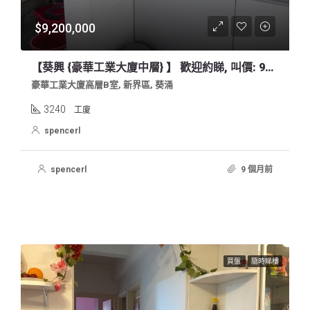
$9,200,000
【葵興 {豪華工業大廈中層} 】 歡迎約睇, 叫價: 920萬
豪華工業大廈高層B室, 新界區, 葵涌
3240
工廈
spencerl
spencerl
9 個月前
買盤
隨時睇樓