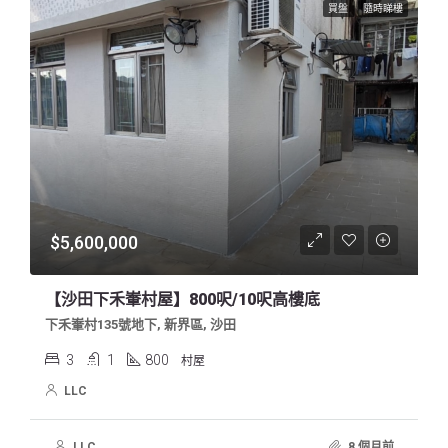
買盤
隨時睇樓
$5,600,000
【沙田下禾輋村屋】800呎/10呎高樓底
下禾輋村135號地下, 新界區, 沙田
3
1
800
村屋
LLC
LLC
8 個月前