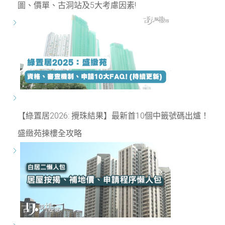
圖、價單、古洞站及5大考慮因素!
【綠置居2026: 攪珠結果】最新首10個中籤號碼出爐！
盛緻苑揀樓全攻略