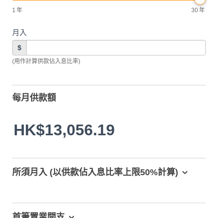
1
年
30
年
月入
$
(用作計算供款佔入息比率)
每月供款額
HK$13,056.19
所須月入 (以供款佔入息比率上限50%計算)
首筆置業開支