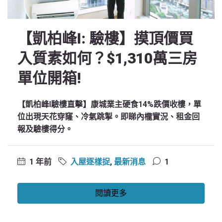
【凱柏峰I: 驗樓】摸頂價買
入質素如何？$1,310萬三房
單位開箱!
【凱柏峰I驗樓直擊】康城業主硬食14%跌價收樓，單
位出現天花穿窿、冷氣跳掣。即睇內櫳實況、租金回
報及驗樓得分。
1 年前
入屋逐樣捉
,
最新消息
1
閱讀更多