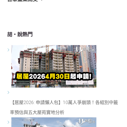
胡‧說熱門
【居屋2026: 申請懶人包】10萬人爭崩頭！各組別中籤
率預估與五大屋苑實地分析