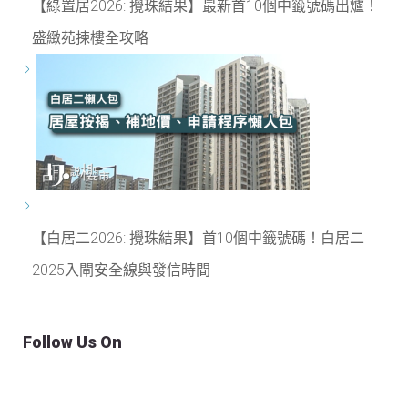
【綠置居2026: 攪珠結果】最新首10個中籤號碼出爐！
盛緻苑揀樓全攻略
【白居二2026: 攪珠結果】首10個中籤號碼！白居二
2025入閘安全線與發信時間
Follow Us On