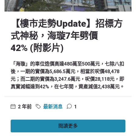
【樓市走勢Update】招標方
式神秘，海璇7年劈價
42% (附影片)
「海璇」的車位造價高達480萬至500萬元，七除八扣
後，一期的實價為5,686.5萬元，相當於呎價48,478
元；而二期的實價為3,247.6萬元，呎價28,118元，即
真實減幅達到42%，在七年間，資產減值2,438萬元。
2 年前
最新消息
1
閱讀更多