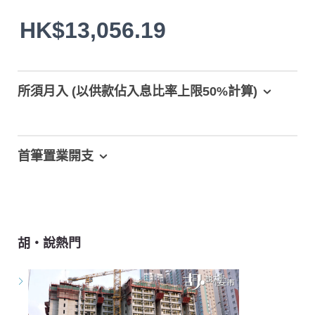
HK$13,056.19
所須月入 (以供款佔入息比率上限50%計算)
首筆置業開支
胡‧說熱門