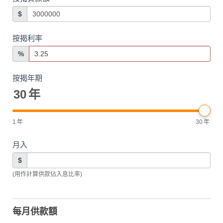
$
按揭利率
%
按揭年期
30
年
1
年
30
年
月入
$
(用作計算供款佔入息比率)
每月供款額