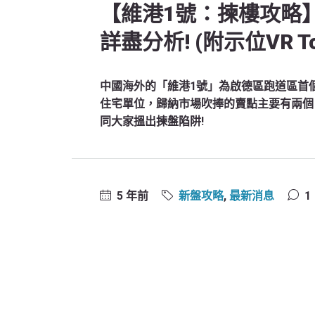
【維港1號：揀樓攻略
詳盡分析! (附示位VR To
中國海外的「維港1號」為啟德區跑道區首個
住宅單位，歸納市場吹捧的賣點主要有兩個
同大家搵出揀盤陷阱!
5 年前
新盤攻略
,
最新消息
1