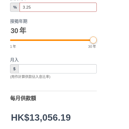
%
按揭年期
30
年
1
年
30
年
月入
$
(用作計算供款佔入息比率)
每月供款額
HK$13,056.19