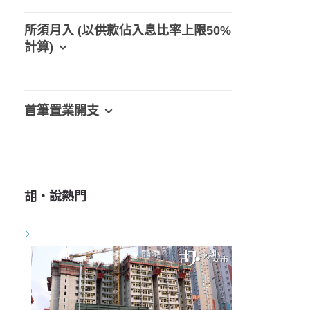
所須月入 (以供款佔入息比率上限50%
計算)
首筆置業開支
胡‧說熱門