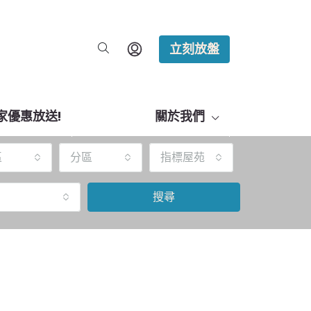
立刻放盤
家優惠放送!
關於我們
區
分區
指標屋苑
搜尋