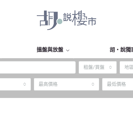
搵盤與放盤
胡‧說獨
租盤/買盤
地
最高價格
最低價格