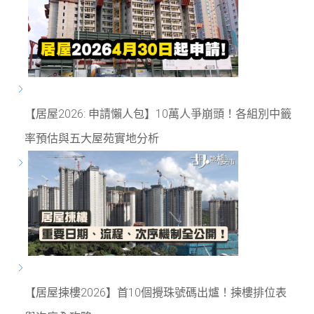
【居屋2026: 申請懶人包】10萬人爭崩頭！各組別中籤
率預估與五大屋苑實地分析
【居屋揀樓2026】首10個攪珠號碼出爐！揀樓排位表