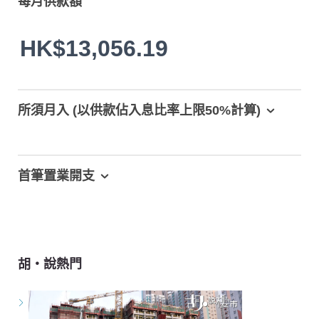
每月供款額
HK$13,056.19
所須月入 (以供款佔入息比率上限50%計算)
首筆置業開支
胡‧說熱門