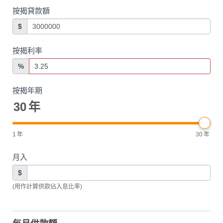
按揭貸款額
$
按揭利率
%
按揭年期
30
年
1
年
30
年
月入
$
(用作計算供款佔入息比率)