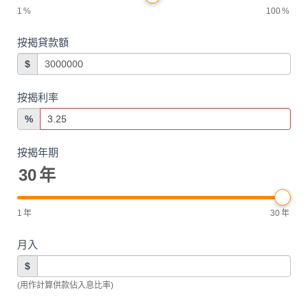
1
%
100
%
按揭貸款額
$
按揭利率
%
按揭年期
30
年
1
年
30
年
月入
$
(用作計算供款佔入息比率)