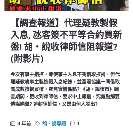
【調查報道】代理疑教製假
入息, 氹客簽不平等合約買新
盤! 胡‧說收律師信阻報道?
(附影片)
今次有事主指控，即使事主入息不夠借取按揭，但代
理疑教唆事主製造假入息紀錄，並簽署協議一同借取
高成數按揭買樓，究竟實情係點? 《胡‧說樓市》調
查期間，更收到律師信，要求中止報道，究竟點解要
傳媒噤聲? 這封律師信，又是由何人發出?
3 年前
胡‧說專題
1