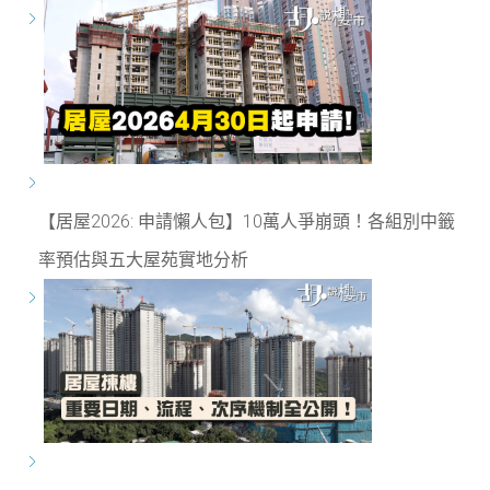
【居屋2026: 申請懶人包】10萬人爭崩頭！各組別中籤
率預估與五大屋苑實地分析