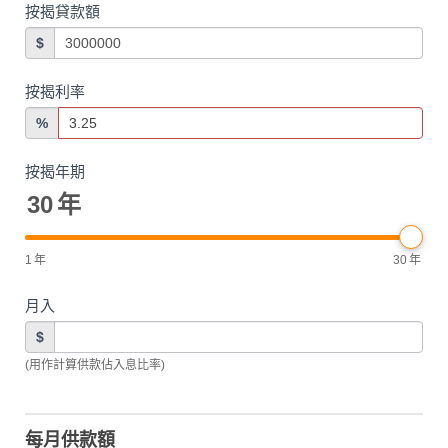
按揭貸款額
$
按揭利率
%
按揭年期
30
年
1
年
30
年
月入
$
(用作計算供款佔入息比率)
每月供款額