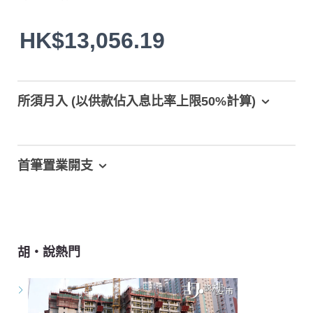
HK$13,056.19
所須月入 (以供款佔入息比率上限50%計算)
首筆置業開支
胡‧說熱門