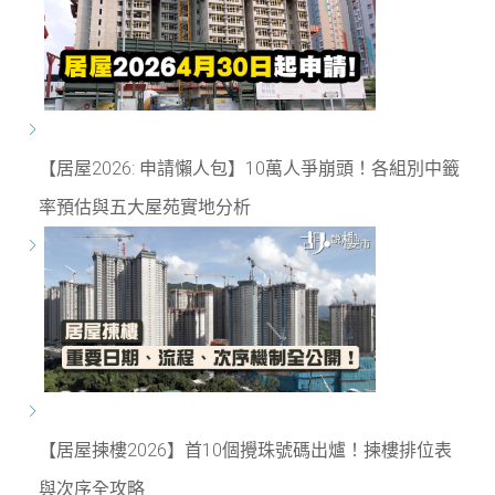
【居屋2026: 申請懶人包】10萬人爭崩頭！各組別中籤
率預估與五大屋苑實地分析
【居屋揀樓2026】首10個攪珠號碼出爐！揀樓排位表
與次序全攻略