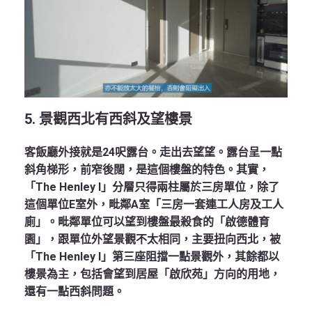
5. 景觀西北有西斜及望樓景
客飯廳外接就是24呎露台。走出去望望。露台呈一點
斜角梯形，前窄後闊，是這個樓盤的特色。其實，
「The Henley I」分層只得兩柱屬於三房單位，除了
這個單位E室外，毗鄰A室「三房一套連工人房及工人
廁」。毗鄰單位可以望到樓盤最殺食的「啟德體育
園」，跟單位外望景觀不太相同，主要扭向西北，被
「The Henley I」第三座阻擋一點景觀外，其餘都以
樓景為主，包括會望到居屋「啟欣苑」方向的用地，
還有一點西斜問題。