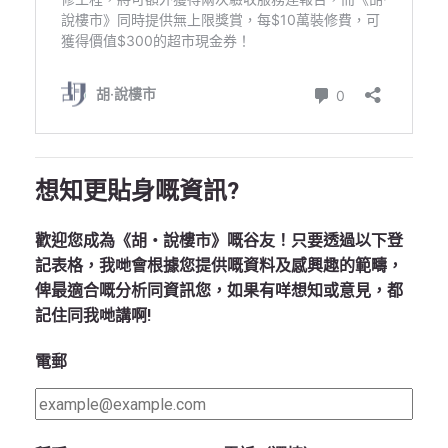
想知更貼身嘅資訊?
歡迎您成為《胡‧說樓市》嘅谷友！只要透過以下登
記表格，我哋會根據您提供嘅資料及感興趣的範疇，
俾最適合嘅分析同資訊您，如果有咩想知或意見，都
記住同我哋講啊!
電郵