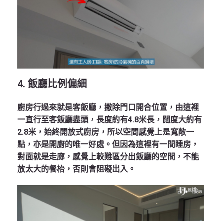
4. 飯廳比例偏細
廚房行過來就是客飯廳，撇除門口開合位置，由這裡
一直行至客飯廳盡頭，長度約有4.8米長，闊度大約有
2.8米，始終開放式廚房，所以空間感覺上是寬敞一
點，亦是開廚的唯一好處。但因為這裡有一間睡房，
對面就是走廊，感覺上較難區分出飯廳的空間，不能
放太大的餐枱，否則會阻礙出入。