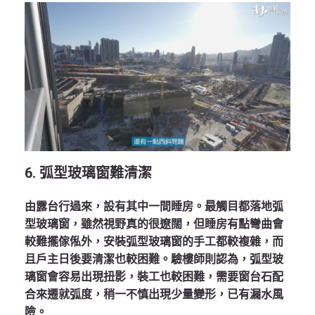
6. 弧型玻璃窗難清潔
由露台行過來，設有其中一間睡房。最觸目都落地弧
型玻璃窗，雖然視野真的很遼闊，但睡房有點彎曲會
較難擺傢俬外，安裝弧型玻璃窗的手工都較複雜，而
且戶主日後要清潔也較困難。驗樓師則認為，弧型玻
璃窗會容易出現扭影，裝工也較困難，需要窗台石配
合來遷就弧度，稍一不慎出現少量變形，已有漏水風
險。