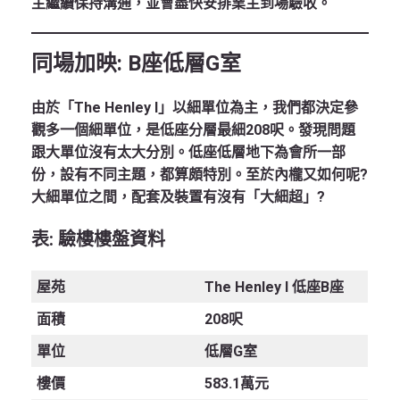
主繼續保持溝通，並會盡快安排業主到場驗收。
同場加映
: B座低層G室
由於「The Henley I」以細單位為主，我們都決定參
觀多一個細單位，是低座分層最細208呎。發現問題
跟大單位沒有太大分別。低座低層地下為會所一部
份，設有不同主題，都算頗特別。至於內櫳又如何呢?
大細單位之間，配套及裝置有沒有「大細超」?
表
: 驗樓樓盤資料
屋苑
The Henley I 低座B座
面積
208呎
單位
低層G室
樓價
583.1萬元