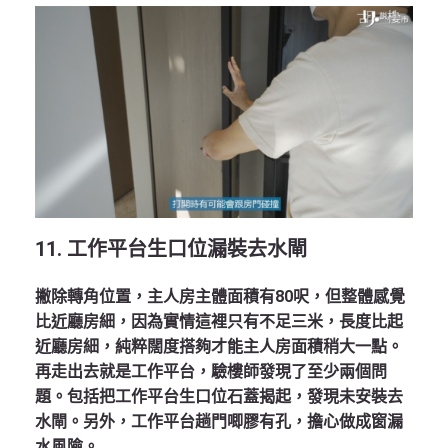
11. 工作平台生口位漏裝去水閘
撇除轉角位置，主人房主體面積有80呎，但整體感覺
比近廳房細，因為實情這裡只有不足三米，長度比起
近廳房細，純粹闊度搭夠才能主人房面積稍大一點。
再走出去就是工作平台，驗樓師發現了至少兩個問
題。包括把工作平台生口位石蓋揭起，發現未安裝去
水閘。另外，工作平台趟門唧膠有孔，擔心做成窗漏
水風險。