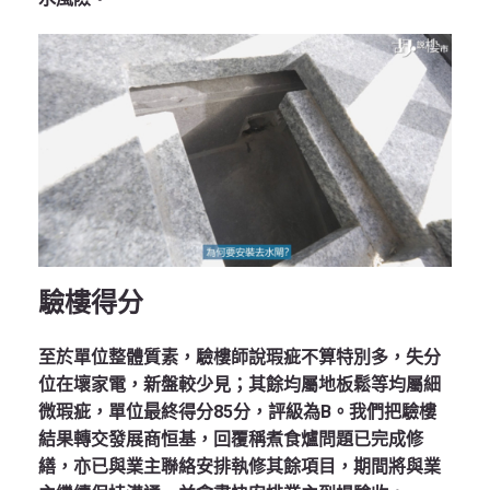
驗樓得分
至於單位整體質素，驗樓師說瑕疵不算特別多，失分
位在壞家電，新盤較少見；其餘均屬地板鬆等均屬細
微瑕疵，單位最終得分85分，評級為B。我們把驗樓
結果轉交發展商恒基，回覆稱煮食爐問題已完成修
繕，亦已與業主聯絡安排執修其餘項目，期間將與業