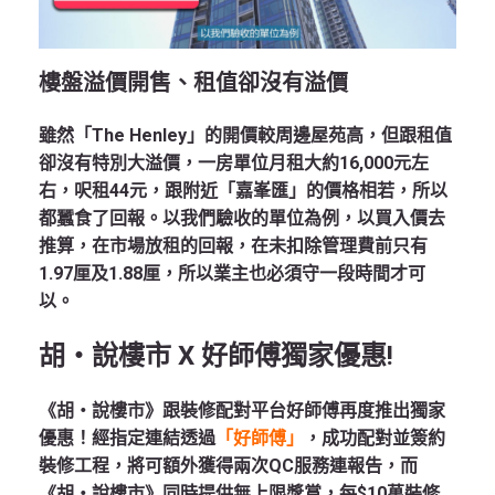
樓盤溢價開售、租值卻沒有溢價
雖然「The Henley」的開價較周邊屋苑高，但跟租值
卻沒有特別大溢價，一房單位月租大約16,000元左
右，呎租44元，跟附近「嘉峯匯」的價格相若，所以
都蠶食了回報。以我們驗收的單位為例，以買入價去
推算，在市場放租的回報，在未扣除管理費前只有
1.97厘及1.88厘，所以業主也必須守一段時間才可
以。
胡‧說樓市 X 好師傅獨家優惠!
《胡‧說樓市》跟裝修配對平台好師傅再度推出獨家
優惠！經指定連結透過
「好師傅」
，成功配對並簽約
裝修工程，將可額外獲得兩次QC服務連報告，而
《胡‧說樓市》同時提供無上限獎賞，每$10萬裝修