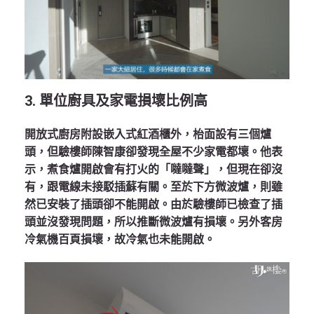
3. 單位廚具及家電損壞比例高
開放式廚房附設嵌入式紅酒櫃外，枱面設有三個爐
頭，但驗樓師陳智康卻發現全屋不少家電都壞。他表
示，煮食爐開啟會有打火的「噠噠聲」，但現在卻沒
有，跟電線未接駁插蘇有關。至於下方微波爐，則雖
然已安裝了插頭卻不能開啟。由於驗樓師已檢查了插
頭並沒發現問題，所以推斷微波爐有損壞。另外客房
冷氣機百頁損壞，故冷氣也未能開啟。