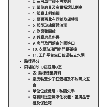
2. 三房單位卻不設梗廚
3. 單位廚具及家電損壞比例高
4. 飯廳比例偏細
5. 景觀西北有西斜及望樓景
6. 弧型玻璃窗難清潔
7. 側窗難開啟
8. 近廳房呈斜邊
9. 房門及門鎖由外國進口
10. 衣櫃玻璃門房門易碰撞
11. 工作平台生口位漏裝去水閘
驗樓得分
同場加映: B座低層G室
表: 驗樓樓盤資料
廚房裝置少了紅酒櫃及不能明火煮
食
單位位處低層、私隱欠奉
沒有附送空氣淨化衣櫃、護膚品雪
櫃及保險箱