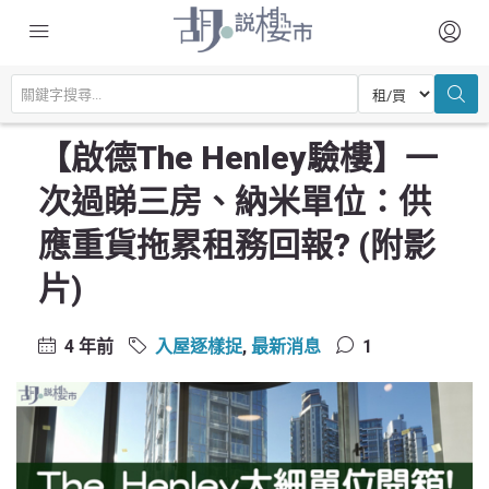
主頁
驗樓及裝修設計
入屋逐樣捉
【啟德The Henley驗樓】一次過睇三房、納米單位：供應重貨拖累租務回
報? (附影片)
【啟德The Henley驗樓】一
次過睇三房、納米單位：供
應重貨拖累租務回報? (附影
片)
4 年前
入屋逐樣捉
,
最新消息
1