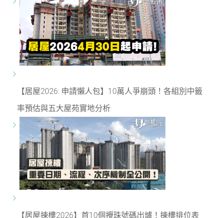
【居屋2026: 申請懶人包】10萬人爭崩頭！各組別中籤
率預估與五大屋苑實地分析
【居屋揀樓2026】首10個攪珠號碼出爐！揀樓排位表