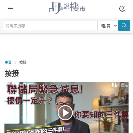
主頁
按接
按接