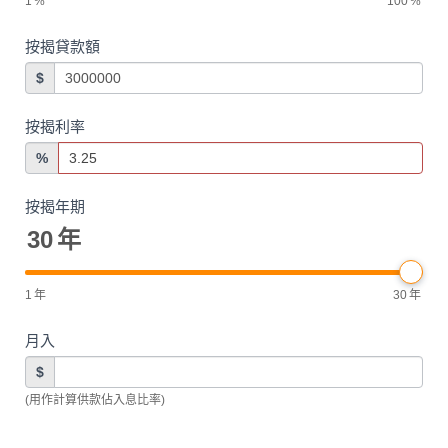
1
%
100
%
按揭貸款額
$
按揭利率
%
按揭年期
30
年
1
年
30
年
月入
$
(用作計算供款佔入息比率)