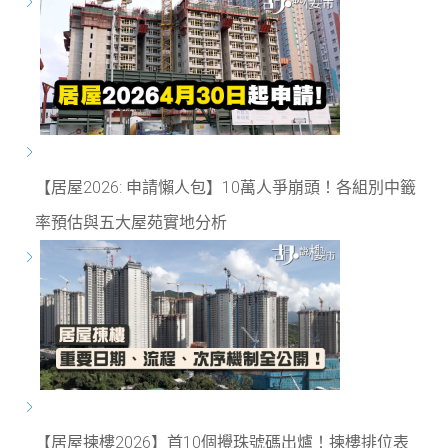
【居屋2026: 申請懶人包】10萬人爭崩頭！各組別中籤
率預估與五大屋苑實地分析
【居屋揀樓2026】首10個攪珠號碼出爐！揀樓排位表