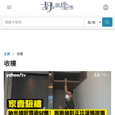
主頁
收樓
收樓