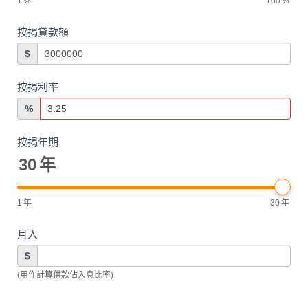
1
%
100
%
按揭貸款額
$
按揭利率
%
按揭年期
30
年
1
年
30
年
月入
$
(用作計算供款佔入息比率)