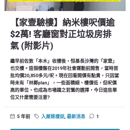
【家壹驗樓】納米樓呎價逾
$2萬! 客廳窗對正垃圾房排
氣 (附影片)
繼早前佐敦「本木」收樓後，恒基長沙灣的「家壹」
也交樓。這個樓盤在2019年社會運動前開售，當時首
批均價20,850多元/呎。現在回看開價有點貴，只因當
時未有「林鄭plan」，一些面積細、樓價低，但呎價
高的單位，也成為市場趨之若鶩的選擇，今日這些單
位又什麼需要注意?
5 年前
入屋逐樣捉
,
最新消息
1