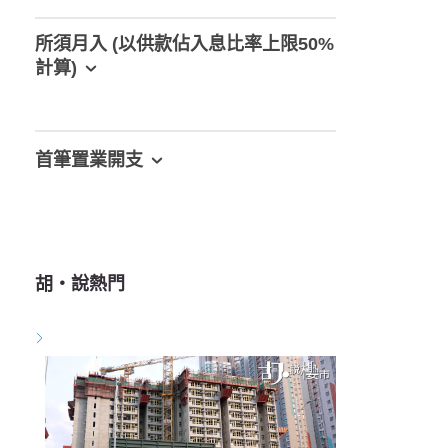
所須月入 (以供款佔入息比率上限50%
計算)
首筆置業開支
胡‧說熱門