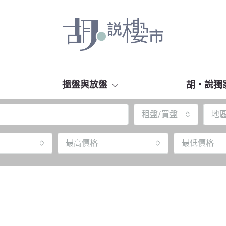
搵盤與放盤
胡‧說獨
租盤/買盤
地
最高價格
最低價格