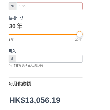
%
按揭年期
30
年
1
年
30
年
月入
$
(用作計算供款佔入息比率)
每月供款額
HK$13,056.19