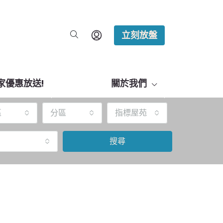
立刻放盤
家優惠放送!
關於我們
區
分區
指標屋苑
搜尋