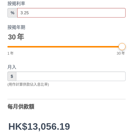
按揭利率
%
按揭年期
30
年
1
年
30
年
月入
$
(用作計算供款佔入息比率)
每月供款額
HK$13,056.19