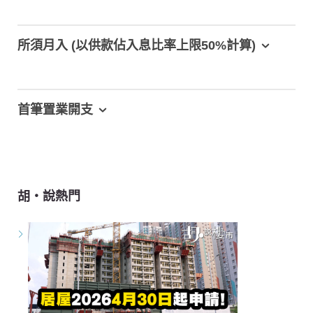
所須月入 (以供款佔入息比率上限50%計算)
首筆置業開支
胡‧說熱門