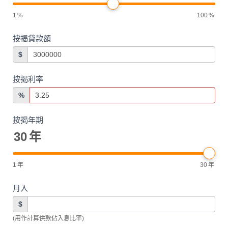
1
%
100
%
按揭貸款額
$
按揭利率
%
按揭年期
30
年
1
年
30
年
月入
$
(用作計算供款佔入息比率)