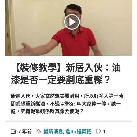
【裝修教學】新居入伙：油
漆是否一定要剷底重髹？
新居入伙，大家當然想美麗耐用，所以好多人第一時
間都想重新髹油，不過 #詹Sir 叫大家停一停，諗一
諗，究竟呢筆錢係咪真係要使呢？
7 年前
最新消息
,
詹Sir過兩招
1