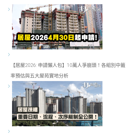
【居屋2026: 申請懶人包】10萬人爭崩頭！各組別中籤
率預估與五大屋苑實地分析