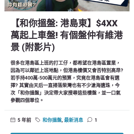
【和你搵盤: 港島東】$4XX
萬起上車盤! 有個盤仲有維港
景 (附影片)
很多在港島區上班的打工仔，都希望在港島區置業，
因為可以鄰近上班地點，但港島樓價又會否特別高昂?
若手持400萬-500萬元的預算，究竟在港島區會有選
擇? 其實由天后一直掃落柴灣也有不少滄海遺珠，今
次「和你搵盤」決定帶大家搜尋這些樓盤，並一口氣
參觀四個單位。
5 年前
和你搵盤
,
最新消息
1