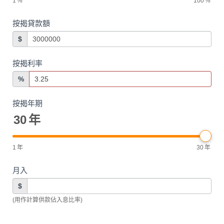
1
%
100
%
按揭貸款額
$
按揭利率
%
按揭年期
30
年
1
年
30
年
月入
$
(用作計算供款佔入息比率)