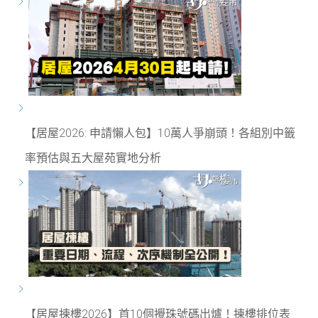
【居屋2026: 申請懶人包】10萬人爭崩頭！各組別中籤
率預估與五大屋苑實地分析
【居屋揀樓2026】首10個攪珠號碼出爐！揀樓排位表