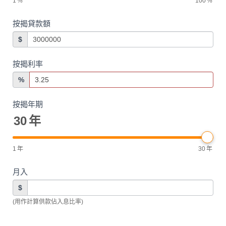
1
%
100
%
按揭貸款額
$
按揭利率
%
按揭年期
30
年
1
年
30
年
月入
$
(用作計算供款佔入息比率)