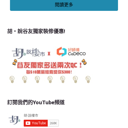
閱讀更多
胡‧說谷友獨家裝修優惠!
訂閱我們的YouTube頻道