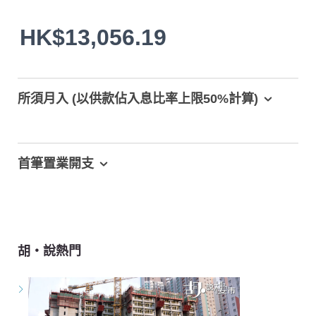
HK$13,056.19
所須月入 (以供款佔入息比率上限50%計算)
首筆置業開支
胡‧說熱門