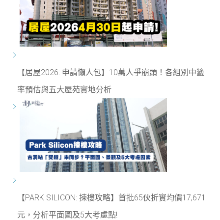
【居屋2026: 申請懶人包】10萬人爭崩頭！各組別中籤
率預估與五大屋苑實地分析
【PARK SILICON: 揀樓攻略】首批65伙折實均價17,671
元，分析平面圖及5大考慮點!