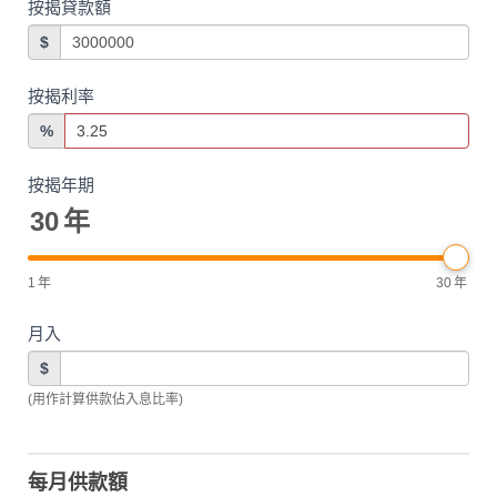
按揭貸款額
$
按揭利率
%
按揭年期
30
年
1
年
30
年
月入
$
(用作計算供款佔入息比率)
每月供款額